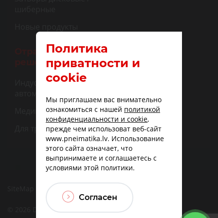
шиберные
Новые продукты
Политика
Отраслевые
приватности и
решения
cookie
Индустриальная
автоматизация
Мы приглашаем вас внимательно
ознакомиться с нашей
политикой
Медицина
конфиденциальности и cookie
,
Для транспорта
прежде чем использоват веб-сайт
www.pneimatika.lv. Использование
этого сайта означает, что
выпринимаете и соглашаетесь с
условиями этой политики.
SiteMap
|
Доставка
|
Варианты оплаты
Согласен
© 2026 DBF TECHNIC SIA