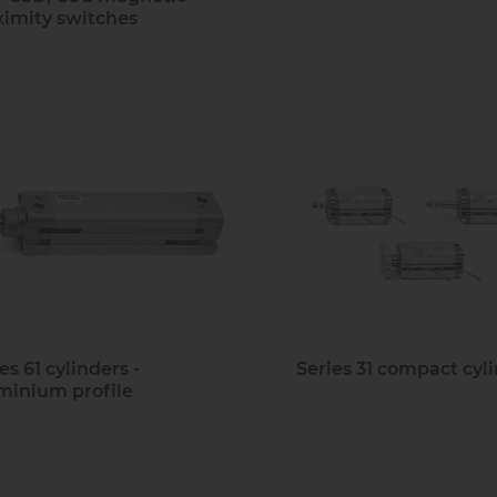
ximity switches
es 61 cylinders -
Series 31 compact cyl
minium profile