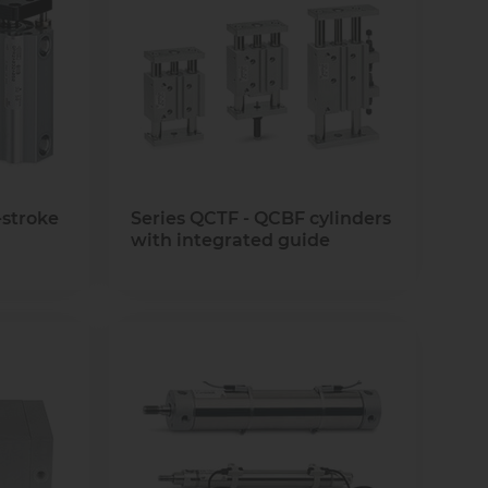
а
Мы поможем вам подобрать
правильные детали или решение!
Задать вопрос
ремонт
Для транспорта
а для
ентов
Задать вопрос
тей и
ремонт
нентов
-stroke
Series QCTF - QCBF cylinders
with integrated guide