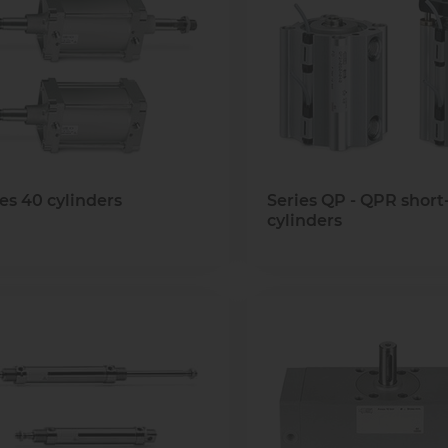
острова
воздух
поненты и Решения для
изводств, транспорта и
Диагностика, сервис и 
Клапан
медицины
пневматических компон
Пневматические
оненты и Решения для
жидкос
соединения
зводств, транспорта и
Диагностика, сервис и 
газов
медицины
пневматических компо
es 40 cylinders
Series QP - QPR short
cylinders