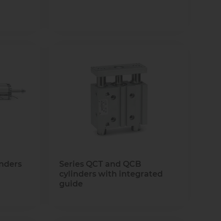
inders
Series QCT and QCB
cylinders with integrated
guide