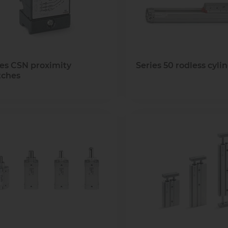
ies CSN proximity
Series 50 rodless cyli
tches