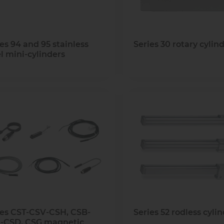
es 94 and 95 stainless
Series 30 rotary cylin
l mini-cylinders
ies CST-CSV-CSH, CSB-
Series 52 rodless cyli
-CSD, CSG magnetic