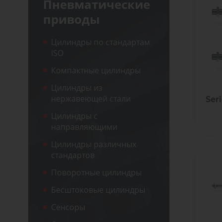
Пневматические
распределители
приводы
Ком
Производство оборудования
про
различных конфигураций
Цилиндры по стандартам
Пропорциональные
Комп
ISO
клапана
Производство оборудования
прои
различных конфигураций
Компактные цилиндры
Цилиндры из
Затворы
нержавеющей стали
Seri
дисковые /
шиберные
Цилиндры с
направляющими
Цилиндры различных
стандартов
Поворотные цилиндры
Бесштоковые цилиндры
Сенсоры