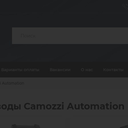
Электрические
Зах
приводы
Под
Пневматические
сжа
острова
воз
оненты и Решения для
Варианты оплаты
Вакансии
О нас
Контакты
Кла
зводств, транспорта и
Диагностика, сервис и 
Пневматические
жид
медицины
пневматических компо
соединения
 Automation
газо
Электрические
Захват
приводы
оды Camozzi Automation
Подгот
Пневматические
сжатог