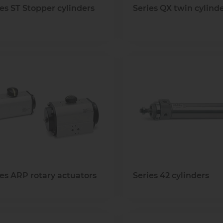
ies ST Stopper cylinders
Series QX twin cylind
ies ARP rotary actuators
Series 42 cylinders