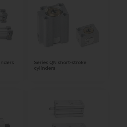
linders
Series QN short-stroke
cylinders