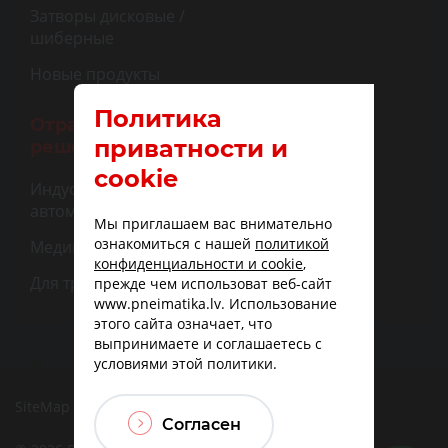
Затворы дисковые /
шиберные
Новые продукты
Политика
Отраслевые
приватности и
решения
cookie
Индустриальная
автоматизация
Мы приглашаем вас внимательно
ознакомиться с нашей
политикой
Медицина
конфиденциальности и cookie
,
Для транспорта
прежде чем использоват веб-сайт
www.pneimatika.lv. Использование
этого сайта означает, что
выпринимаете и соглашаетесь с
условиями этой политики.
SiteMap
|
Доставка
|
Варианты оплаты
Согласен