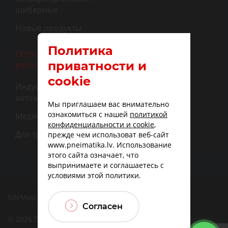
шиберные
Новые продукты
Политика
Отраслевые
приватности и
решения
cookie
Индустриальная
автоматизация
Мы приглашаем вас внимательно
ознакомиться с нашей
политикой
Медицина
конфиденциальности и cookie
,
Для транспорта
прежде чем использоват веб-сайт
www.pneimatika.lv. Использование
этого сайта означает, что
выпринимаете и соглашаетесь с
условиями этой политики.
SiteMap
|
Доставка
|
Варианты оплаты
Согласен
© 2026 DBF TECHNIC SIA