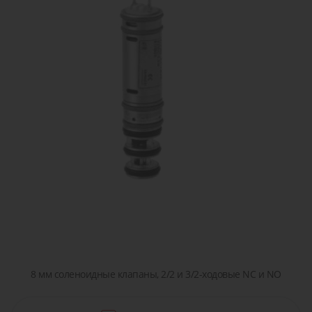
сжатого
острова
детали или
транспор
воздуха
решение!
Пропорциональные
Пневматические
Задать
клапана
соединения
вопрос
Клапана
Затворы
для
дисковые
жидкостей
/
и газов
шиберные
8 мм соленоидные клапаны, 2/2 и 3/2-ходовые NC и NO