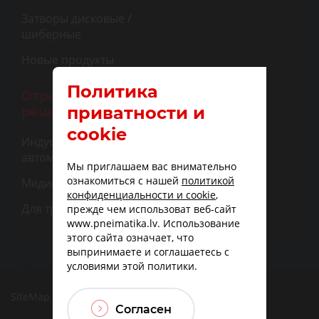
Затворы дисковые /
шиберные
Новые продукты
Политика
Отраслевые
приватности и
решения
cookie
Индустриальная
автоматизация
Мы приглашаем вас внимательно
ознакомиться с нашей
политикой
Медицина
конфиденциальности и cookie
,
Для транспорта
прежде чем использоват веб-сайт
www.pneimatika.lv. Использование
этого сайта означает, что
выпринимаете и соглашаетесь с
условиями этой политики.
SiteMap
|
Доставка
|
Варианты оплаты
Согласен