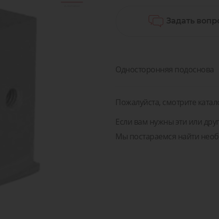
острова
воздух
поненты и Решения для
Задать вопр
изводств, транспорта и
Диагностика, сервис и 
Клапан
медицины
пневматических компон
Пневматические
оненты и Решения для
жидкос
соединения
зводств, транспорта и
Диагностика, сервис и 
газов
медицины
пневматических компо
Односторонняя подоснова
Пожалуйста, смотрите катал
Если вам нужны эти или друг
Мы постараемся найти необ