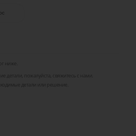
а
Мы поможем вам подобрать
правильные детали или решение!
ос
Задать вопрос
ремонт
Для транспорта
а для
ентов
Задать вопрос
тей и
ремонт
нентов
ог ниже.
ие детали, пожалуйста, свяжитесь с нами.
ходимые детали или решение.