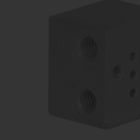
распределители
Ком
Производство оборудования
про
различных конфигураций
Пропорциональные
Комп
клапана
Производство оборудования
прои
различных конфигураций
Затворы
дисковые /
шиберные