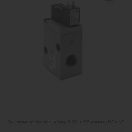
сжатого
острова
детали или
транспор
воздуха
решение!
Пропорциональные
Пневматические
Задать
клапана
соединения
вопрос
Клапана
Затворы
для
дисковые
жидкостей
/
и газов
шиберные
Соленоидные клапаны размер 3, 2/2- и 3/2-ходовые, NC и NO