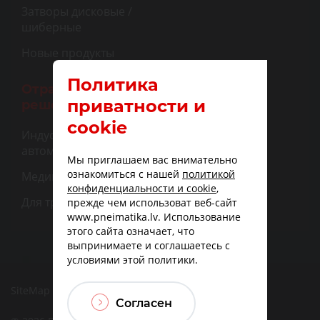
Затворы дисковые /
шиберные
Новые продукты
Политика
Отраслевые
приватности и
решения
cookie
Индустриальная
автоматизация
Мы приглашаем вас внимательно
ознакомиться с нашей
политикой
Медицина
конфиденциальности и cookie
,
Для транспорта
прежде чем использоват веб-сайт
www.pneimatika.lv. Использование
этого сайта означает, что
выпринимаете и соглашаетесь с
условиями этой политики.
SiteMap
|
Доставка
|
Варианты оплаты
Согласен