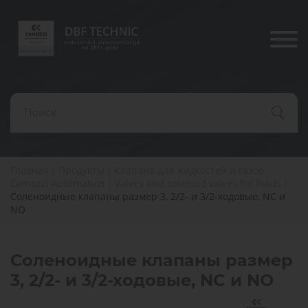
Продукты
Отрасл
решени
Компоненты
и Решения
Пневматические
Электрические
Диагностика,
для
Главная
|
Продукты
|
Клапана для жидкостей и газов
приводы
приводы
сервис и
Производство
производств,
Индустри
Camozzi Automation
|
Valves and solenoid valves for fluids
|
ремонт
оборудования
транспорта
Соленоидные клапаны размер 3, 2/2- и 3/2-ходовые, NC и
автомати
Есть
пневматическ
различных
и
NO
компонентов
вопросы?
конфигураций
медицины
Пневматические
Обращайесь
Захваты
распределители
к нам.
Медицин
Соленоидные клапаны размер
Мы поможем
3, 2/2- и 3/2-ходовые, NC и NO
вам
подобрать
Подготовка
Пневматические
Для
правильные