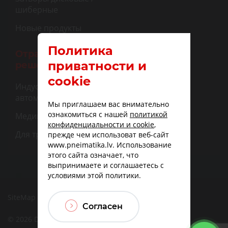
шиберные
Новые продукты
Политика
Отраслевые
приватности и
решения
cookie
Индустриальная
автоматизация
Мы приглашаем вас внимательно
ознакомиться с нашей
политикой
Медицина
конфиденциальности и cookie
,
Для транспорта
прежде чем использоват веб-сайт
www.pneimatika.lv. Использование
этого сайта означает, что
выпринимаете и соглашаетесь с
условиями этой политики.
SiteMap
|
Доставка
|
Варианты оплаты
Согласен
© 2026 DBF TECHNIC SIA