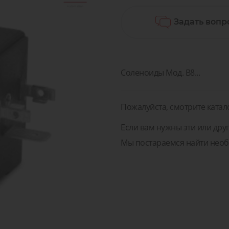
острова
воздух
поненты и Решения для
Задать вопр
изводств, транспорта и
Диагностика, сервис и 
Клапан
медицины
пневматических компон
Пневматические
оненты и Решения для
жидкос
соединения
зводств, транспорта и
Диагностика, сервис и 
газов
медицины
пневматических компо
Соленоиды Мод. B8...
Пожалуйста, смотрите катал
Если вам нужны эти или друг
Мы постараемся найти необ