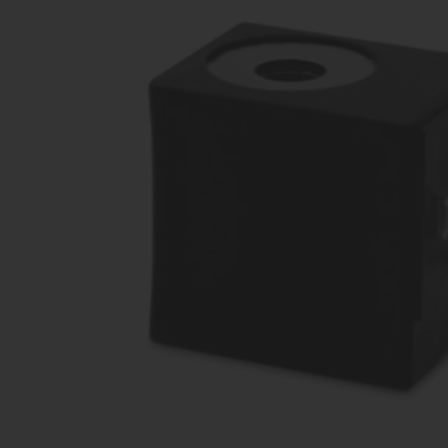
распределители
Ком
Производство оборудования
про
различных конфигураций
Пропорциональные
Комп
клапана
Производство оборудования
прои
различных конфигураций
Затворы
дисковые /
шиберные