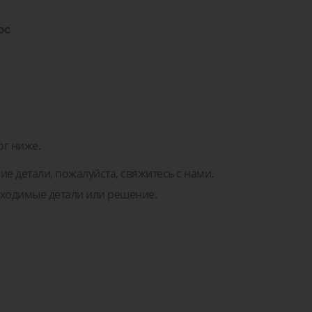
а
Мы поможем вам подобрать
правильные детали или решение!
ос
Задать вопрос
ремонт
Для транспорта
а для
ентов
Задать вопрос
тей и
ремонт
нентов
ог ниже.
ие детали, пожалуйста, свяжитесь с нами.
ходимые детали или решение.