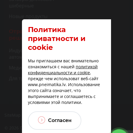
шиберные
Новые продукты
Политика
Отраслевые
приватности и
решения
cookie
Индустриальная
автоматизация
Мы приглашаем вас внимательно
ознакомиться с нашей
политикой
Медицина
конфиденциальности и cookie
,
Для транспорта
прежде чем использоват веб-сайт
www.pneimatika.lv. Использование
этого сайта означает, что
выпринимаете и соглашаетесь с
условиями этой политики.
SiteMap
|
Доставка
|
Варианты оплаты
Согласен
© 2026 DBF TECHNIC SIA