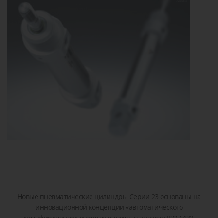
сжатого
острова
детали или
транспор
воздуха
решение!
Пропорциональные
Пневматические
Задать
клапана
соединения
вопрос
Клапана
Затворы
для
дисковые
жидкостей
/
и газов
шиберные
Новые пневматические цилиндры Серии 23 основаны на
инновационной концепции «автоматического
демпфирования» и соответствуют стандарту ISO 6432.