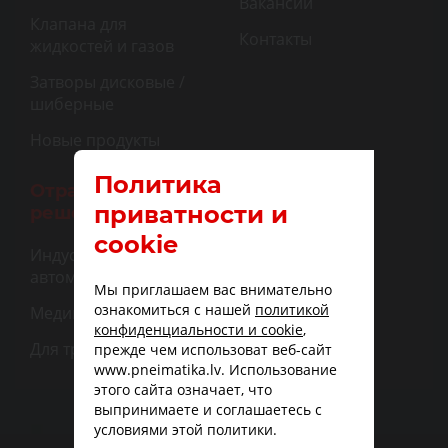
Вакансии
Клапана для
Контакты
жидкостей и газов
Затворы дисковые /
шиберные
Новые продукты
Политика
Отраслевые
приватности и
решения
cookie
Индустриальная
автоматизация
Мы приглашаем вас внимательно
ознакомиться с нашей
политикой
Медицина
конфиденциальности и cookie
,
Для транспорта
прежде чем использоват веб-сайт
www.pneimatika.lv. Использование
этого сайта означает, что
выпринимаете и соглашаетесь с
условиями этой политики.