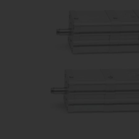
распределители
Ком
Производство оборудования
про
различных конфигураций
Пропорциональные
Комп
клапана
Производство оборудования
прои
различных конфигураций
Затворы
дисковые /
шиберные