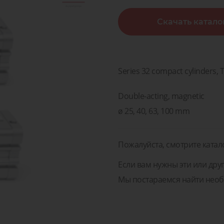
острова
воздух
поненты и Решения для
Скачать катало
изводств, транспорта и
Диагностика, сервис и 
Клапан
медицины
пневматических компон
Пневматические
оненты и Решения для
жидкос
соединения
зводств, транспорта и
Диагностика, сервис и 
газов
медицины
пневматических компо
Series 32 compact cylinders, 
Double-acting, magnetic
ø 25, 40, 63, 100 mm
Пожалуйста, смотрите катал
Если вам нужны эти или друг
Мы постараемся найти необ