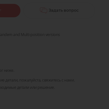
а
Мы поможем вам подобрать
правильные детали или решение!
Задать вопрос
г
Задать вопрос
ремонт
Для транспорта
а для
ентов
Задать вопрос
тей и
ремонт
нентов
Tandem and Multi-position versions
ог ниже.
ие детали, пожалуйста, свяжитесь с нами.
ходимые детали или решение.