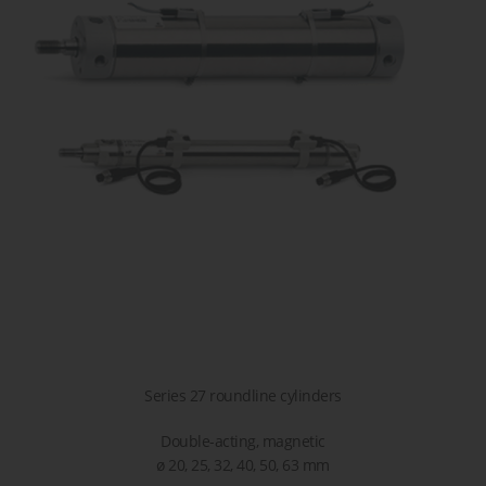
сжатого
острова
детали или
транспор
воздуха
решение!
Пропорциональные
Пневматические
Задать
клапана
соединения
вопрос
Клапана
Затворы
для
дисковые
жидкостей
/
и газов
шиберные
Series 27 roundline cylinders
Double-acting, magnetic
ø 20, 25, 32, 40, 50, 63 mm