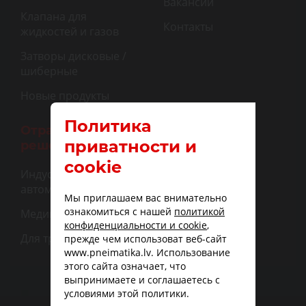
Вакансии
Клапана для
Контакты
жидкостей и газов
Затворы дисковые /
шиберные
Новые продукты
Политика
Отраслевые
приватности и
решения
cookie
Индустриальная
автоматизация
Мы приглашаем вас внимательно
ознакомиться с нашей
политикой
Медицина
конфиденциальности и cookie
,
Для транспорта
прежде чем использоват веб-сайт
www.pneimatika.lv. Использование
этого сайта означает, что
выпринимаете и соглашаетесь с
условиями этой политики.