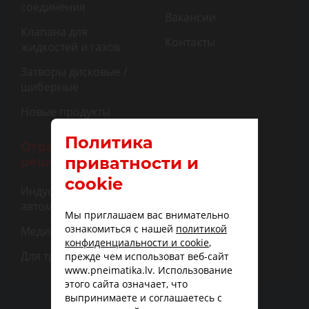
соединения
Вакансии
Клапана для
Контакты
жидкостей и газов
Затворы дисковые /
шиберные
Новые продукты
Политика
Отраслевые
приватности и
решения
cookie
Индустриальная
автоматизация
Мы приглашаем вас внимательно
ознакомиться с нашей
политикой
Медицина
конфиденциальности и cookie
,
Для транспорта
прежде чем использоват веб-сайт
www.pneimatika.lv. Использование
этого сайта означает, что
выпринимаете и соглашаетесь с