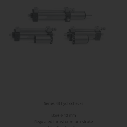
сжатого
острова
детали или
транспор
воздуха
решение!
Пропорциональные
Пневматические
Задать
клапана
соединения
вопрос
Клапана
Затворы
для
дисковые
жидкостей
/
и газов
шиберные
Series 43 hydrochecks
Bore ø 40 mm
Regulated thrust or return stroke