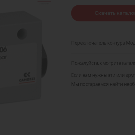
острова
воздух
поненты и Решения для
Скачать катало
изводств, транспорта и
Диагностика, сервис и 
Клапан
медицины
пневматических компон
Пневматические
оненты и Решения для
жидкос
соединения
зводств, транспорта и
Диагностика, сервис и 
газов
медицины
пневматических компо
Переключатель контура Moд
Пожалуйста, смотрите катал
Если вам нужны эти или друг
Мы постараемся найти необ