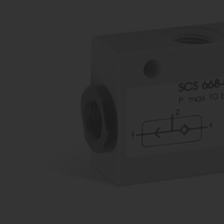
распределители
Ком
Производство оборудования
про
различных конфигураций
Пропорциональные
Комп
клапана
Производство оборудования
прои
различных конфигураций
Затворы
дисковые /
шиберные