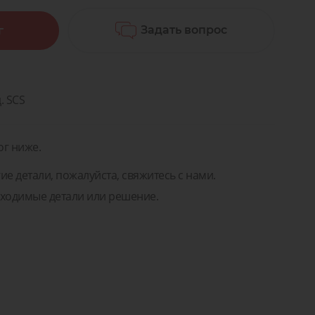
а
Мы поможем вам подобрать
правильные детали или решение!
Задать вопрос
г
Задать вопрос
ремонт
Для транспорта
а для
ентов
Задать вопрос
тей и
ремонт
нентов
. SCS
ог ниже.
ие детали, пожалуйста, свяжитесь с нами.
ходимые детали или решение.