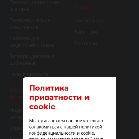
Пропорциональные
О нас
клапана
Пневматические
О компании
соединения
Вакансии
Клапана для
Контакты
жидкостей и газов
Затворы дисковые /
шиберные
Новые продукты
Политика
Отраслевые
приватности и
решения
cookie
Индустриальная
автоматизация
Мы приглашаем вас внимательно
ознакомиться с нашей
политикой
Медицина
конфиденциальности и cookie
,
Для транспорта