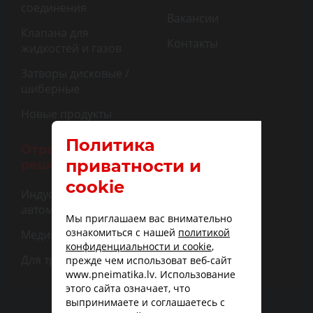
соединения
Вакансии
Клапана для
Контакты
жидкостей и газов
Затворы дисковые /
шиберные
Новые продукты
Политика
Отраслевые
приватности и
решения
cookie
Индустриальная
автоматизация
Мы приглашаем вас внимательно
ознакомиться с нашей
политикой
Медицина
конфиденциальности и cookie
,
Для транспорта
прежде чем использоват веб-сайт
www.pneimatika.lv. Использование
этого сайта означает, что
выпринимаете и соглашаетесь с