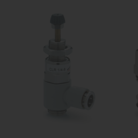
распределители
Ком
Производство оборудования
про
различных конфигураций
Пропорциональные
Комп
клапана
Производство оборудования
прои
различных конфигураций
Затворы
дисковые /
шиберные