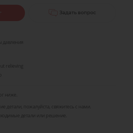
а
Мы поможем вам подобрать
правильные детали или решение!
Задать вопрос
г
Задать вопрос
ремонт
Для транспорта
а для
ентов
Задать вопрос
тей и
ремонт
нентов
ы давления
ut relieving
o
ог ниже.
ие детали, пожалуйста, свяжитесь с нами.
ходимые детали или решение.