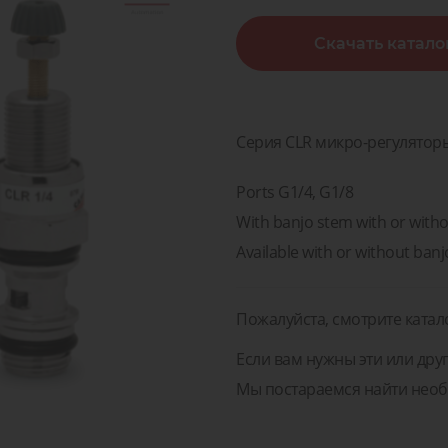
острова
воздух
поненты и Решения для
Скачать катало
изводств, транспорта и
Диагностика, сервис и 
Клапан
медицины
пневматических компон
Пневматические
оненты и Решения для
жидкос
соединения
зводств, транспорта и
Диагностика, сервис и 
газов
медицины
пневматических компо
Серия CLR микро-регулятор
Ports G1/4, G1/8
With banjo stem with or witho
Available with or without banj
Пожалуйста, смотрите катал
Если вам нужны эти или друг
Мы постараемся найти необ