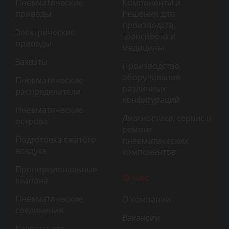
Пневматические
Компоненты и
приводы
Решения для
производств,
Электрические
транспорта и
приводы
медицины
Захваты
Производство
оборудования
Пневматические
различных
распределители
конфигураций
Пневматические
Диагностика, сервис и
острова
ремонт
Подготовка сжатого
пневматических
воздуха
компонентов
Пропорциональные
О нас
клапана
Пневматические
О компании
соединения
Вакансии
Клапана для