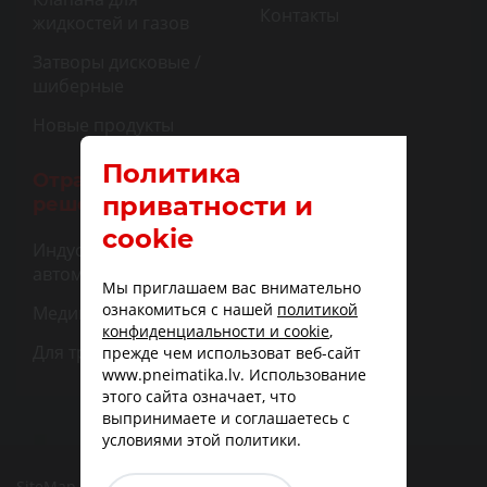
Контакты
жидкостей и газов
Затворы дисковые /
шиберные
Новые продукты
Политика
Отраслевые
приватности и
решения
cookie
Индустриальная
автоматизация
Мы приглашаем вас внимательно
ознакомиться с нашей
политикой
Медицина
конфиденциальности и cookie
,
Для транспорта
прежде чем использоват веб-сайт
www.pneimatika.lv. Использование
этого сайта означает, что
выпринимаете и соглашаетесь с
условиями этой политики.
SiteMap
|
Доставка
|
Варианты оплаты