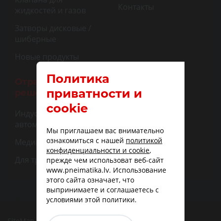
Контакты
жидкостей и газов
Затворы дисковые /
шиберные
Новые продукты
Политика
Отраслевые
приватности и
решения
cookie
Индустриальная
автоматизация
Мы приглашаем вас внимательно
ознакомиться с нашей
политикой
Медицина
конфиденциальности и cookie
,
Для транспорта
прежде чем использоват веб-сайт
www.pneimatika.lv. Использование
этого сайта означает, что
выпринимаете и соглашаетесь с
условиями этой политики.
SiteMap
|
Доставка
|
Варианты оплаты