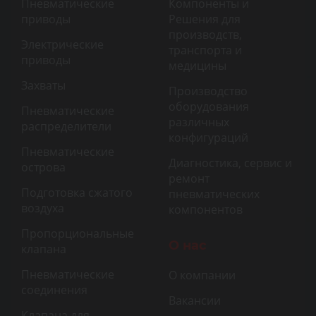
Пневматические
Компоненты и
приводы
Решения для
производств,
Электрические
транспорта и
приводы
медицины
Захваты
Производство
оборудования
Пневматические
различных
распределители
конфигураций
Пневматические
Диагностика, сервис и
острова
ремонт
Подготовка сжатого
пневматических
воздуха
компонентов
Пропорциональные
О нас
клапана
Пневматические
О компании
соединения
Вакансии
Клапана для