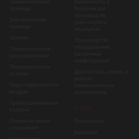
Пневматические
Компоненты и
приводы
Решения для
производств,
Электрические
транспорта и
приводы
медицины
Захваты
Производство
оборудования
Пневматические
различных
распределители
конфигураций
Пневматические
Диагностика, сервис и
острова
ремонт
Подготовка сжатого
пневматических
воздуха
компонентов
Пропорциональные
О нас
клапана
Пневматические
О компании
соединения
Вакансии
Клапана для