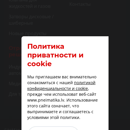
Контакты
жидкостей и газов
Затворы дисковые /
шиберные
Новые продукты
Политика
Отраслевые
приватности и
решения
cookie
Индустриальная
автоматизация
Мы приглашаем вас внимательно
ознакомиться с нашей
политикой
Медицина
конфиденциальности и cookie
,
Для транспорта
прежде чем использоват веб-сайт
www.pneimatika.lv. Использование
этого сайта означает, что
выпринимаете и соглашаетесь с
условиями этой политики.
SiteMap
|
Доставка
|
Варианты оплаты