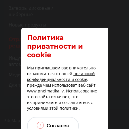
Затворы дисковые /
шиберные
Новые продукты
Политика
Отраслевые
приватности и
решения
cookie
Индустриальная
автоматизация
Мы приглашаем вас внимательно
ознакомиться с нашей
политикой
Медицина
конфиденциальности и cookie
,
Для транспорта
прежде чем использоват веб-сайт
www.pneimatika.lv. Использование
этого сайта означает, что
выпринимаете и соглашаетесь с
условиями этой политики.
SiteMap
|
Доставка
|
Варианты оплаты
Согласен