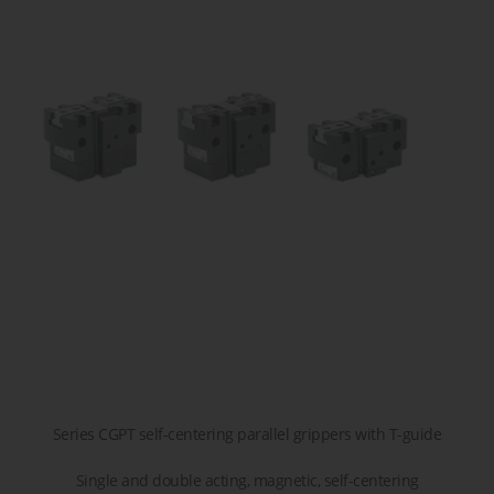
сжатого
острова
детали или
транспор
воздуха
решение!
Пропорциональные
Пневматические
Задать
клапана
соединения
вопрос
Клапана
Затворы
для
дисковые
жидкостей
/
и газов
шиберные
Series CGPT self-centering parallel grippers with T-guide
Single and double acting, magnetic, self-centering