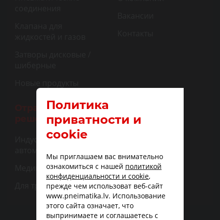
соединения
Вакансии
Клапана для
Контакты
жидкостей и газов
Затворы дисковые /
шиберные
Новые продукты
Политика
Отраслевые
приватности и
решения
cookie
Индустриальная
автоматизация
Мы приглашаем вас внимательно
ознакомиться с нашей
политикой
Медицина
конфиденциальности и cookie
,
Для транспорта
прежде чем использоват веб-сайт
www.pneimatika.lv. Использование
этого сайта означает, что
выпринимаете и соглашаетесь с