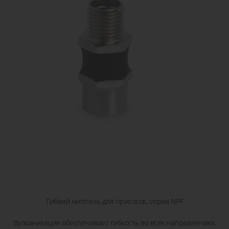
сжатого
острова
детали или
транспор
воздуха
решение!
Пропорциональные
Пневматические
Задать
клапана
соединения
вопрос
Клапана
Затворы
для
дисковые
жидкостей
/
и газов
шиберные
Гибкий ниппель для присосок, серия NPF
Вулканизация обеспечивает гибкость во всех направлениях.