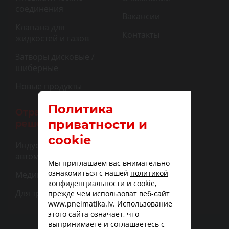
соединения
Вакансии
Клапана для
Контакты
жидкостей и газов
Затворы дисковые /
шиберные
Новые продукты
Политика
Отраслевые
приватности и
решения
cookie
Индустриальная
автоматизация
Мы приглашаем вас внимательно
ознакомиться с нашей
политикой
Медицина
конфиденциальности и cookie
,
Для транспорта
прежде чем использоват веб-сайт
www.pneimatika.lv. Использование
этого сайта означает, что
выпринимаете и соглашаетесь с