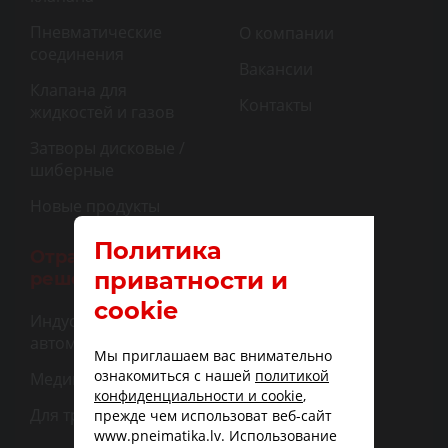
Пневматические
О компании
соединения
Вакансии
Клапана для
Контакты
жидкостей и газов
Затворы дисковые /
шиберные
Новые продукты
Политика
Отраслевые
приватности и
решения
cookie
Индустриальная
автоматизация
Мы приглашаем вас внимательно
ознакомиться с нашей
политикой
Медицина
конфиденциальности и cookie
,
Для транспорта
прежде чем использоват веб-сайт
www.pneimatika.lv. Использование