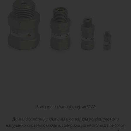
сжатого
острова
детали или
транспор
воздуха
решение!
Пропорциональные
Пневматические
Задать
клапана
соединения
вопрос
Клапана
Затворы
для
дисковые
жидкостей
/
и газов
шиберные
Запорные клапаны, серия VNV
Данные запорные клапаны в основном используются в
вакуумных системах захвата, содержащих несколько присосок,