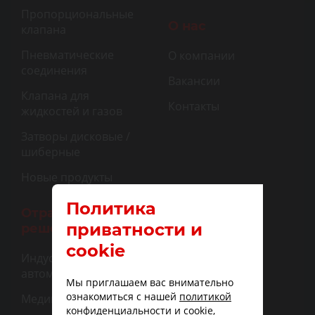
Пропорциональные
О нас
клапана
Пневматические
О компании
соединения
Вакансии
Клапана для
Контакты
жидкостей и газов
Затворы дисковые /
шиберные
Новые продукты
Политика
Отраслевые
приватности и
решения
cookie
Индустриальная
автоматизация
Мы приглашаем вас внимательно
ознакомиться с нашей
политикой
Медицина
конфиденциальности и cookie
,