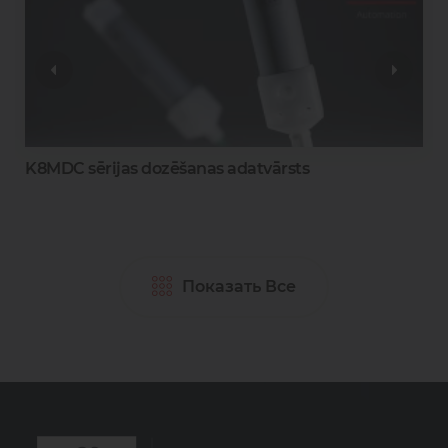
K8MDC sērijas dozēšanas adatvārsts
Показать Все