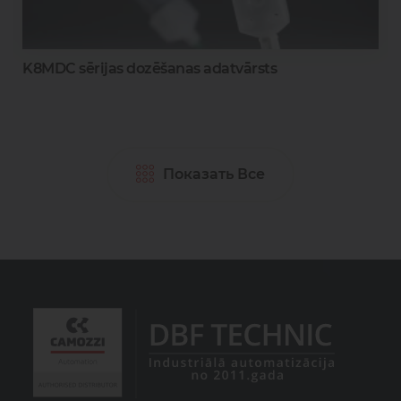
K8MDC sērijas dozēšanas adatvārsts
Показать Все