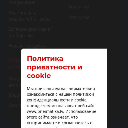
соединения
Вакансии
Клапана для
Контакты
жидкостей и газов
Затворы дисковые /
шиберные
Новые продукты
Политика
Отраслевые
приватности и
решения
cookie
Индустриальная
автоматизация
Мы приглашаем вас внимательно
ознакомиться с нашей
политикой
Медицина
конфиденциальности и cookie
,
Для транспорта
прежде чем использоват веб-сайт
www.pneimatika.lv. Использование
этого сайта означает, что
выпринимаете и соглашаетесь с