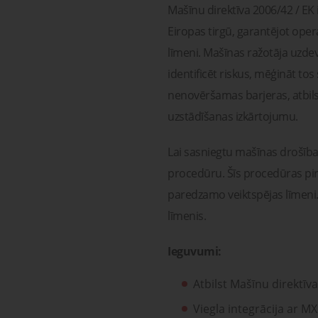
Mašīnu direktīva 2006/42 / EK 
Eiropas tirgū, garantējot ope
līmeni. Mašīnas ražotāja uzd
identificēt riskus, mēģināt tos
nenovēršamas barjeras, atbil
uzstādīšanas izkārtojumu.
Lai sasniegtu mašīnas drošības
procedūru. Šīs procedūras pirma
paredzamo veiktspējas līmeni. 
līmenis.
Ieguvumi:
Atbilst Mašīnu direktīva
Viegla integrācija ar M