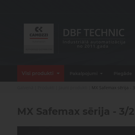
Produkti
Pneimatiskās
piedziņas
Pneimatiskie
vārsti
Kom
Visi produkti
Pakalpojumi
Piegāde
Produkti
Dažādu konfigurāciju iekārtu
raž
Proporcionāli
ražošana
vārsti
Galvenā
|
Produkti
|
Jauni produkti
|
MX Safemax sērija - 3
Pneimatiskās
Pagriežamie
piedziņas
MX Safemax sērija - 3/2 
/ nažveida
aizbīdņi
Pneimatiskie