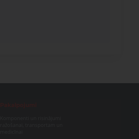
Pakalpojumi
Komponenti un risinājumi
ražošanai, transportam un
medicīnai