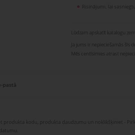
Risinājumi, lai sasniegt
Lūdzam apskatīt katalogu zem
Ja jums ir nepieciešamās šīs de
Mēs centīsimies atrast nepiec
e-pastā
et produkta kodu, produkta daudzumu un noklikšķiniet - Pirk
 datumu.