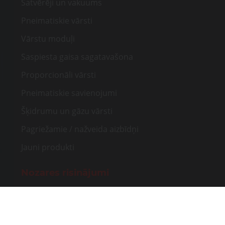
Satvērēji un vakuums
Pneimatiskie vārsti
Vārstu moduļi
Saspiesta gaisa sagatavašona
Proporcionāli vārsti
Pneimatiskie savienojumi
Šķidrumu un gāzu vārsti
Pagriežamie / nažveida aizbīdņi
Jauni produkti
Nozares risinājumi
Rūpnieciskā automatizācija
Medicīna