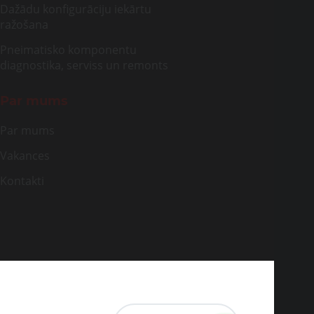
Dažādu konfigurāciju iekārtu
ražošana
Pneimatisko komponentu
diagnostika, serviss un remonts
Par mums
Par mums
Vakances
Kontakti