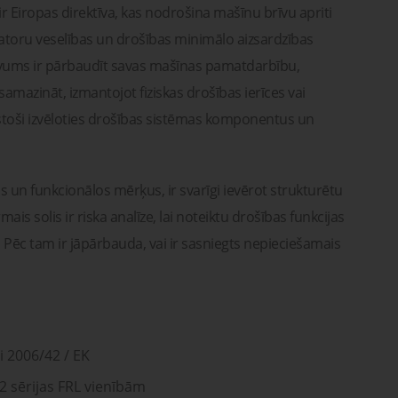
ir Eiropas direktīva, kas nodrošina mašīnu brīvu apriti
ratoru veselības un drošības minimālo aizsardzības
evums ir pārbaudīt savas mašīnas pamatdarbību,
 samazināt, izmantojot fiziskas drošības ierīces vai
stoši izvēloties drošības sistēmas komponentus un
 un funkcionālos mērķus, ir svarīgi ievērot strukturētu
is solis ir riska analīze, lai noteiktu drošības funkcijas
Pēc tam ir jāpārbauda, ​​vai ir sasniegts nepieciešamais
i 2006/42 / EK
X2 sērijas FRL vienībām