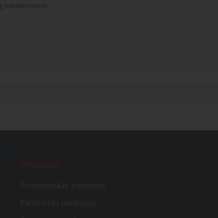
s
noteikumiem.
Produkti
Pneimatiskās piedziņas
Elektriskās piedziņas