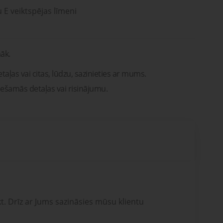
u E veiktspējas līmeni
āk.
taļas vai citas, lūdzu, sazinieties ar mums.
iešamās detaļas vai risinājumu.
t. Drīz ar Jums sazināsies mūsu klientu