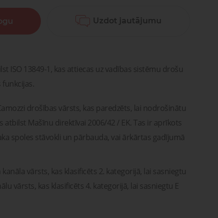
Lūdzu, sazinieties ar mums. Mēs
vašona
palīdzēsim jums atrast pareizās
detaļas vai risinājumus!
Uzdot jautājumu
logu
Uzdot jautājumu
ntu
Transportam
emonts
mu un
Uzdot jautājumu
rsti
entu
remonts
lst ISO 13849-1, kas attiecas uz vadības sistēmu drošu
 funkcijas.
Camozzi drošības vārsts, kas paredzēts, lai nodrošinātu
s atbilst Mašīnu direktīvai 2006/42 / EK. Tas ir aprīkots
ka spoles stāvokli un pārbauda, ​​vai ārkārtas gadījumā
kanāla vārsts, kas klasificēts 2. kategorijā, lai sasniegtu
lu vārsts, kas klasificēts 4. kategorijā, lai sasniegtu E