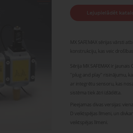
sagata
mponenti un risinājumi
Lejupielādēt kata
ošanai, transportam un
Pneimatisko kompone
medicīnai
diagnostika, serviss un r
Pneimatiskie
Šķidru
ponenti un risinājumi
savienojumi
gāzu vā
ošanai, transportam un
Pneimatisko kompon
medicīnai
diagnostika, serviss un 
MX SAFEMAX sērijas vārsti atbi
konstrukciju, kas veic drošības
Sērija MX SAFEMAX ir jaunais 
''plug and play'' risinājumu, ka
ar integrētu sensoru, kas nosa
sistēma tiek ātri izlādēta.
Pieejamas divas versijas: viena 
D veiktspējas līmeni, un divkanā
veiktspējas līmeni.