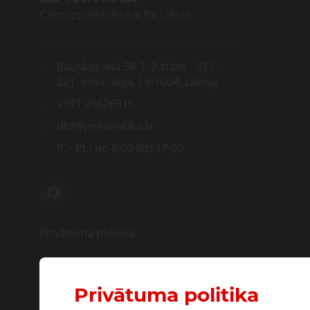
Camozzi distributor for Latvia
Bauskas iela 58-1, 2.stāvs - 211.,
221. ofiss, Rīga, LV-1004, Latvija
+371 29626916
dbf@pneimatika.lv
P. - Pt.:
no 8:00 līdz 17:00
Privātuma politika
Privātuma politika