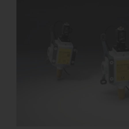
vārsti
Ko
Dažādu konfigurāciju iekārtu
raž
ražošana
Proporcionāli
Kom
vārsti
Dažādu konfigurāciju iekārtu
raž
ražošana
Pagriežamie /
nažveida
aizbīdņi