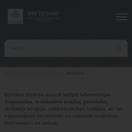
Produkti
Nozares
risināju
Komponenti
un
Pneimatiskās
Elektriskās
Pneimatisko
risinājumi
Galvenā
|
Nozares risinājumi
|
Medicīna
piedziņas
piedziņas
komponentu
Dažādu
ražošanai,
Rūpniecis
diagnostika,
konfigurāciju
transportam
automatiz
serviss un
Vai jums ir
iekārtu
un
remonts
ražošana
medicīnai
jautājumi?
Dzīvības zinātņu nozarē ietilpst laboratorijas
Satvērēji
Pneimatiskie
diagnostika, molekulārā analīze, genomika,
un
Lūdzu,
vārsti
Medicīna
sazinieties ar
skābekļa terapija, zobārstniecības nodaļas, un tai
vakuums
mums. Mēs
nepieciešami novatoriski un uzticami medicīnas
palīdzēsim
instrumenti un ierīces.
jums atrast
Saspiesta
Vārstu
pareizās