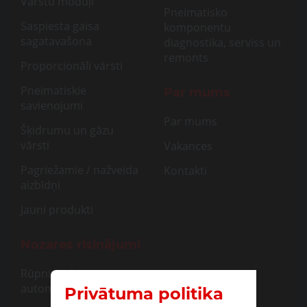
Vārstu moduļi
Pneimatisko
Saspiesta gaisa
komponentu
sagatavašona
diagnostika, serviss un
remonts
Proporcionāli vārsti
Pneimatiskie
Par mums
savienojumi
Par mums
Šķidrumu un gāzu
vārsti
Vakances
Pagriežamie / nažveida
Kontakti
aizbīdņi
Jauni produkti
Nozares risinājumi
Rūpnieciskā
automatizācija
Privātuma politika