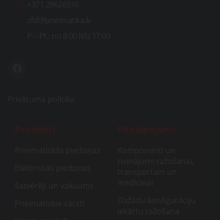
+371 29626916
dbf@pneimatika.lv
P. - Pt.:
no 8:00 līdz 17:00
Privātuma politika
Produkti
Pakalpojumi
Pneimatiskās piedziņas
Komponenti un
risinājumi ražošanai,
Elektriskās piedziņas
transportam un
medicīnai
Satvērēji un vakuums
Dažādu konfigurāciju
Pneimatiskie vārsti
iekārtu ražošana