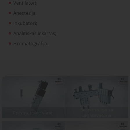
Ventilatori;
Anestēzija;
Inkubatori;
Analītiskās iekārtas;
Hromatogrāfija.
Saspiesta gaisa
Pneimatiskie vārsti
sagatavašona