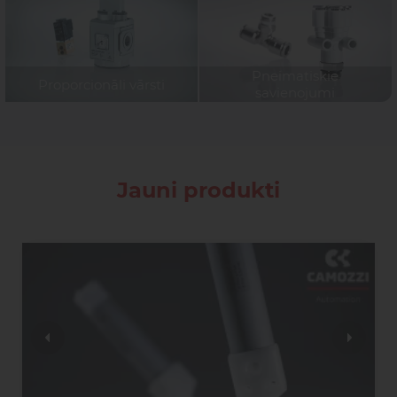
Pneimatiskie
Proporcionāli vārsti
savienojumi
Jauni produkti