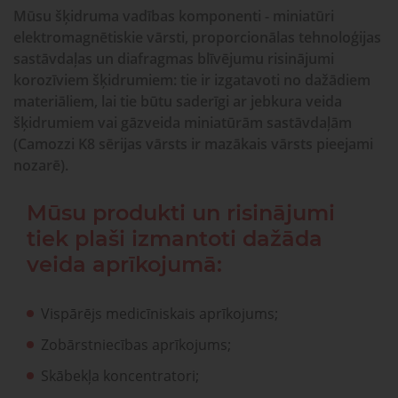
gaisa
Transpor
moduļi
detaļas vai
Mūsu šķidruma vadības komponenti - miniatūri
sagatavašona
risinājumus!
elektromagnētiskie vārsti, proporcionālas tehnoloģijas
sastāvdaļas un diafragmas blīvējumu risinājumi
Uzdot
korozīviem šķidrumiem: tie ir izgatavoti no dažādiem
Proporcionāli
Pneimatiskie
jautājumu
materiāliem, lai tie būtu saderīgi ar jebkura veida
vārsti
savienojumi
šķidrumiem vai gāzveida miniatūrām sastāvdaļām
(Camozzi K8 sērijas vārsts ir mazākais vārsts pieejami
nozarē).
Šķidrumu
Pagriežamie
un gāzu
/ nažveida
Mūsu produkti un risinājumi
vārsti
aizbīdņi
tiek plaši izmantoti dažāda
veida aprīkojumā:
Vispārējs medicīniskais aprīkojums;
Zobārstniecības aprīkojums;
Skābekļa koncentratori;