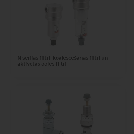
N sērijas filtri, koalescēšanas filtri un
aktivētās ogles filtri