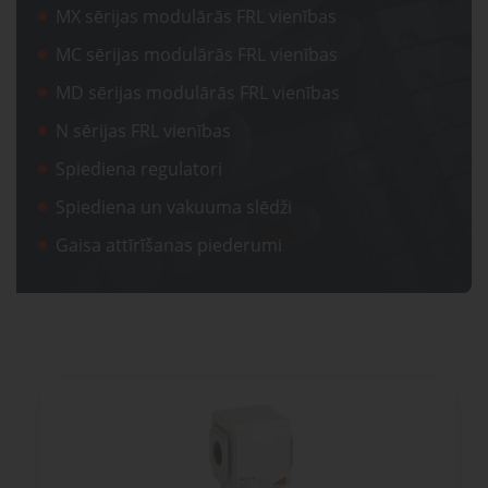
gaisa
Transpor
MX sērijas modulārās FRL vienības
moduļi
detaļas vai
sagatavašona
risinājumus!
MC sērijas modulārās FRL vienības
Uzdot
MD sērijas modulārās FRL vienības
Proporcionāli
Pneimatiskie
jautājumu
N sērijas FRL vienības
vārsti
savienojumi
Spiediena regulatori
Spiediena un vakuuma slēdži
Šķidrumu
Pagriežamie
un gāzu
/ nažveida
Gaisa attīrīšanas piederumi
vārsti
aizbīdņi