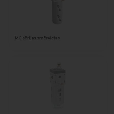
MC sērijas smērvielas