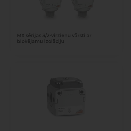
MX sērijas 3/2-virzienu vārsti ar
bloķējamu izolāciju