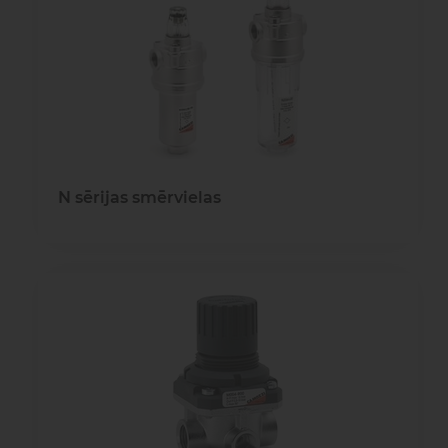
N sērijas smērvielas