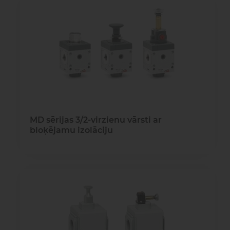
MD sērijas 3/2-virzienu vārsti ar
bloķējamu izolāciju