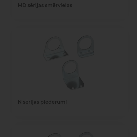
MD sērijas smērvielas
N sērijas piederumi