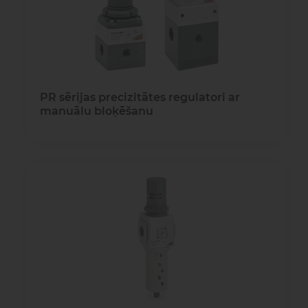
PR sērijas precizitātes regulatori ar
manuālu bloķēšanu