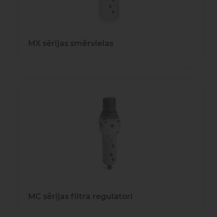
MX sērijas smērvielas
MC sērijas filtra regulatori