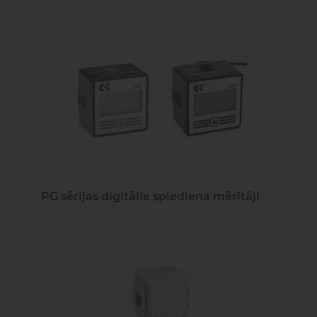
PG sērijas digitālie spiediena mērītāji