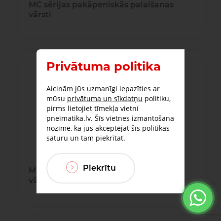
MC sērijas pakāpeniskās palaišanas
vārsti
Privātuma politika
Aicinām jūs uzmanīgi iepazīties ar
mūsu
privātuma un sīkdatņu
politiku,
pirms lietojiet tīmekļa vietni
pneimatika.lv. Šīs vietnes izmantošana
nozīmē, ka jūs akceptējat šīs politikas
saturu un tam piekrītat.
Piekrītu
MD sērijas pakāpeniskās palaišanas
vārsti