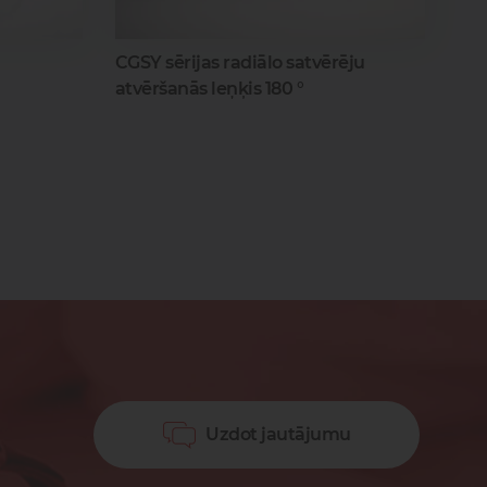
CGSY sērijas radiālo satvērēju
atvēršanās leņķis 180 °
Uzdot jautājumu