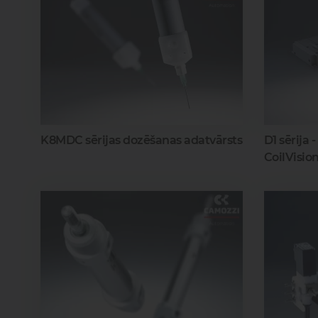
K8MDC sērijas dozēšanas adatvārsts
D1 sērija 
CoilVisio