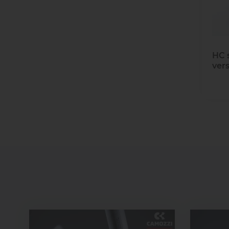
HC s
vers