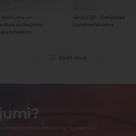
 - šķidruma un
Sērijas QR - Rotējošais
ecības aprīkojumu
izpildmehānisms
ālu kolektors
Rādīt visus
ājumi?
 atrast pareizās detaļas vai risinājumus!