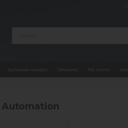
Elektriskās
Satv
piedziņas
vak
Sasp
Vārstu
gais
moduļi
saga
ponenti un risinājumi
Apmaksas iespējas
Vakances
Par mums
Kon
ošanai, transportam un
Pneimatisko kompon
Pneimatiskie
Šķi
medicīnai
diagnostika, serviss un 
savienojumi
gāzu
Elektriskās
Satvērē
piedziņas
vakuu
i Automation
Saspies
Vārstu moduļi