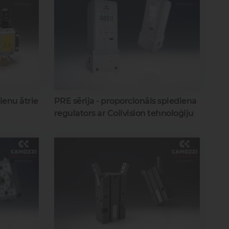
zienu ātrie
PRE sērija - proporcionāls spiediena
regulators ar Coilvision tehnoloģiju