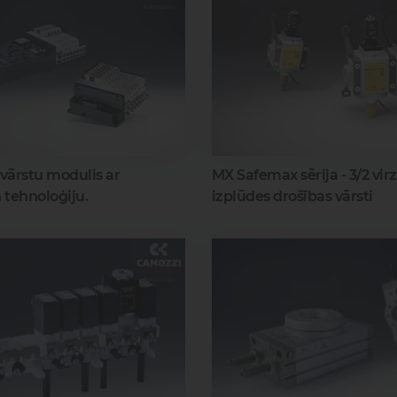
- vārstu modulis ar
MX Safemax sērija - 3/2 vir
n tehnoloģiju.
izplūdes drošības vārsti