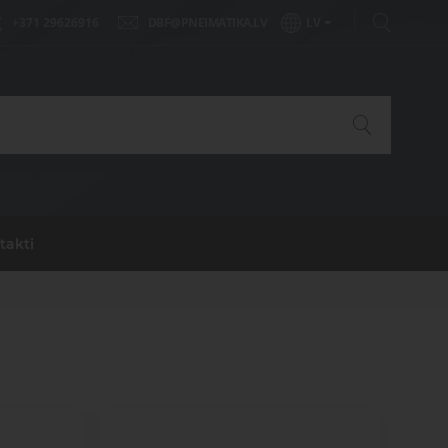
Nozares risinājumi
+371 29626916
DBF@PNEIMATIKA.LV
LV
ērēji un
Rūpnieciskā automatizācija
uums
Vai jums ir jautājumi?
Lūdzu, sazinieties ar mums. Mēs
iesta
palīdzēsim jums atrast pareizās
a
Medicīna
detaļas vai risinājumus!
tavašona
takti
Uzdot jautājumu
Nozares risinājumi
entu
drumu un
Transportam
remonts
 vārsti
ji un
Rūpnieciskā automatizācija
ms
Vai jums ir jautājumi?
Lūdzu, sazinieties ar mums. Mēs
palīdzēsim jums atrast pareizās
Vai jums ir jautājumi?
Medicīna
ta gaisa
detaļas vai risinājumus!