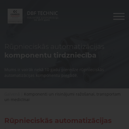
Produkti
Nozares
Rūpnieciskās automatizācijas
risināju
komponentu tirdzniecība
Komponenti
un
Pneimatiskās
Elektriskās
Pneimatisko
risinājumi
Mums ir vairāk nekā 10 gadu pieredze rūpnieciskās
piedziņas
piedziņas
komponentu
Dažādu
ražošanai,
automatizācijas komponentu piegādē.
Rūpniecis
diagnostika,
konfigurāciju
transportam
automatiz
serviss un
Vai jums ir
iekārtu
un
remonts
ražošana
medicīnai
jautājumi?
Satvērēji
Galvenā
|
Komponenti un risinājumi ražošanai, transportam
Pneimatiskie
un medicīnai
un
Lūdzu,
vārsti
Medicīna
sazinieties ar
vakuums
mums. Mēs
palīdzēsim
Rūpnieciskās automatizācijas
jums atrast
Saspiesta
Vārstu
pareizās