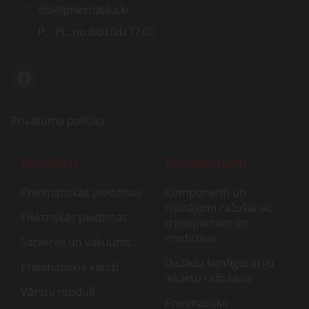
dbf@pneimatika.lv
P. - Pt.:
no 8:00 līdz 17:00
Privātuma politika
Produkti
Pakalpojumi
Pneimatiskās piedziņas
Komponenti un
risinājumi ražošanai,
Elektriskās piedziņas
transportam un
medicīnai
Satvērēji un vakuums
Dažādu konfigurāciju
Pneimatiskie vārsti
iekārtu ražošana
Vārstu moduļi
Pneimatisko