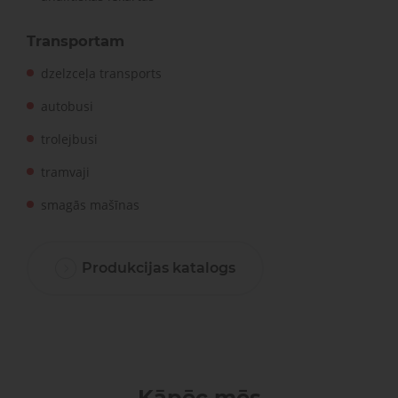
Transportam
dzelzceļa transports
autobusi
trolejbusi
tramvaji
smagās mašīnas
Produkcijas katalogs
Kāpēc mēs