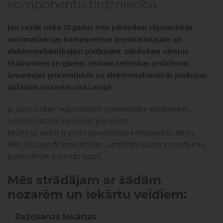
gaisa
komponentu tirdzniecība
Transpor
moduļi
detaļas vai
sagatavašona
risinājumus!
Jau vairāk nekā 10 gadus mēs pārdodam rūpnieciskās
automatizācijas komponentus pneimatiskajām un
Uzdot
Proporcionāli
Pneimatiskie
elektromehāniskajām piedziņām, pārdodam vārstus
jautājumu
vārsti
savienojumi
šķidrumiem un gāzēm, risinām tehniskas problēmas,
izmantojot pneimatiskās un elektromehāniskās piedziņas,
dažādām nozarēm visā Latvijā.
Šķidrumu
Pagriežamie
un gāzu
/ nažveida
Ja jums šodien nepieciešami pneimatiskie komponenti,
vārsti
aizbīdņi
zvaniet, rakstiet vai nāciet pie mums.
Mums uz vietas ir plašs pneimatisko komponentu klāsts.
Mēs jūs labprāt konsultēsim , atradīsim pareizo risinājumu,
piemeklēsim pareizās daļas.
Mēs strādājam ar šādām
nozarēm un iekārtu veidiem:
Ražošanas iekārtas