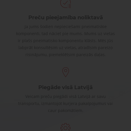
Preču pieejamība noliktavā
Ja jums šodien nepieciešami pneimatiskie
komponenti, tad nāciet pie mums. Mums uz vietas
ir plašs pneimatisko komponentu klāsts. Mēs jūs
labprāt konsultēsim uz vietas, atradīsim pareizo
risinājumu, piemeklētsim pareizās daļas.
Piegāde visā Latvijā
Veicam preču piegādi visā Latvijā ar savu
transportu, izmantojot kurjera pakalpojumus vai
caur pakomātiem.