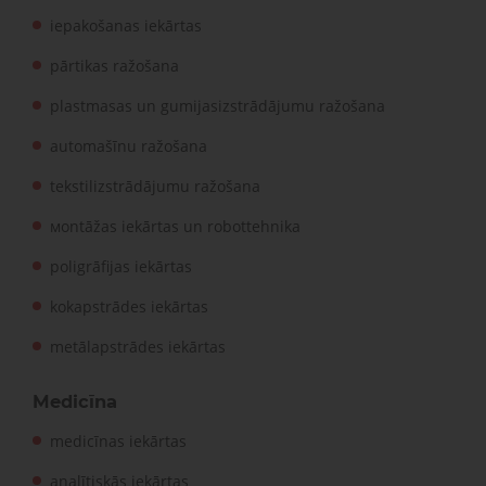
iepakošanas iekārtas
pārtikas ražošana
plastmasas un gumijasizstrādājumu ražošana
automašīnu ražošana
tekstilizstrādājumu ražošana
мontāžas iekārtas un robottehnika
poligrāfijas iekārtas
kokapstrādes iekārtas
metālapstrādes iekārtas
Medicīna
medicīnas iekārtas
analītiskās iekārtas