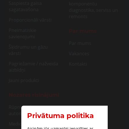
Saspiesta gaisa
komponentu
sagatavašona
diagnostika, serviss un
remonts
Proporcionāli vārsti
Pneimatiskie
Par mums
savienojumi
Par mums
Šķidrumu un gāzu
vārsti
Vakances
Pagriežamie / nažveida
Kontakti
aizbīdņi
Jauni produkti
Nozares risinājumi
Rūpnieciskā
automatizācija
Privātuma politika
Medicīna
Aicinām jūs uzmanīgi iepazīties ar