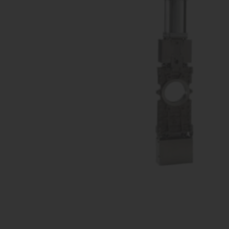
vārsti
Ko
Dažādu konfigurāciju iekārtu
raž
ražošana
Proporcionāli
Kom
vārsti
Dažādu konfigurāciju iekārtu
raž
ražošana
Pagriežamie /
nažveida
aizbīdņi