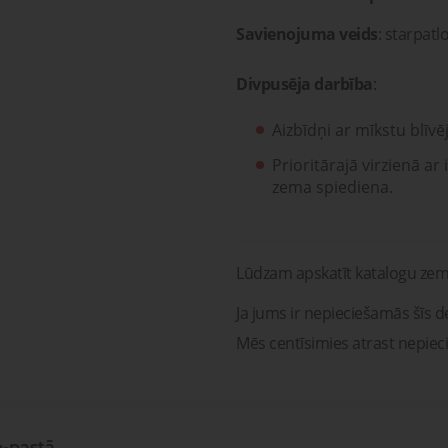
Savienojuma veids
: starpatl
Divpusēja darbība
:
Aizbīdņi ar mīkstu blīvē
Prioritārajā virzienā a
zema spiediena.
Lūdzam apskatīt katalogu zem
Ja jums ir nepieciešamās šīs de
Mēs centīsimies atrast nepiec
e-pastā