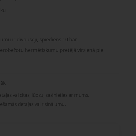
oku
jumu ir divpusēji, spiediens 10 bar.
r ierobežotu hermētiskumu pretējā virzienā pie
āk.
taļas vai citas, lūdzu, sazinieties ar mums.
iešamās detaļas vai risinājumu.