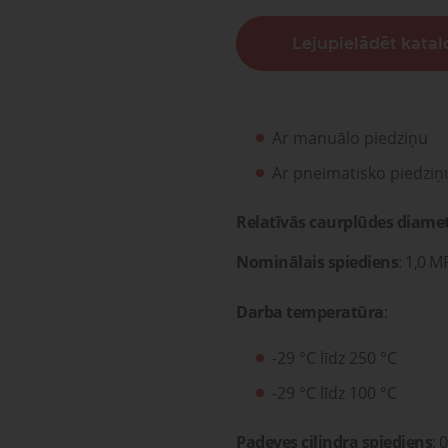
sagata
mponenti un risinājumi
Lejupielādēt kata
ošanai, transportam un
Pneimatisko kompone
medicīnai
diagnostika, serviss un r
Pneimatiskie
Šķidru
ponenti un risinājumi
savienojumi
gāzu vā
ošanai, transportam un
Pneimatisko kompon
medicīnai
diagnostika, serviss un 
Ar manuālo piedziņu
Ar pneimatisko piedziņ
Relatīvās caurplūdes diame
Nominālais spiediens
: 1,0 
Darba temperatūra
:
-29 °C līdz 250 °C
-29 °C līdz 100 °C
Padeves cilindra spiediens
: 