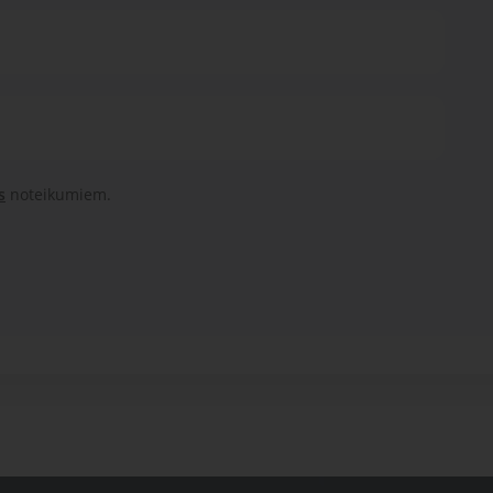
s
noteikumiem.