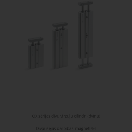
gaisa
Transpor
moduļi
detaļas vai
sagatavašona
risinājumus!
Uzdot
Proporcionāli
Pneimatiskie
jautājumu
vārsti
savienojumi
Šķidrumu
Pagriežamie
un gāzu
/ nažveida
vārsti
aizbīdņi
QX sērijas divu virzuļu cilindri (dvīņu)
Divpusējās darbības, magnētisks