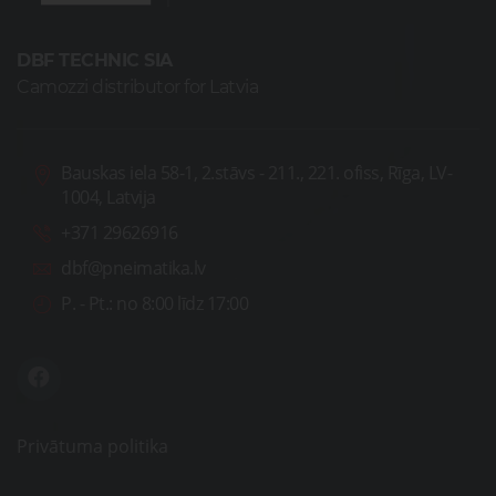
DBF TECHNIC SIA
Camozzi distributor for Latvia
Bauskas iela 58-1, 2.stāvs - 211., 221. ofiss, Rīga, LV-
1004, Latvija
+371 29626916
dbf@pneimatika.lv
P. - Pt.:
no 8:00 līdz 17:00
Privātuma politika