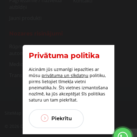
Pagriežamie / nažveida
Kontakti
aizbīdņi
Jauni produkti
Nozares risinājumi
Rūpnieciskā
automatizācija
Privātuma politika
Medicīna
Aicinām jūs uzmanīgi iepazīties ar
Transportam
mūsu
privātuma un sīkdatņu
politiku,
pirms lietojiet tīmekļa vietni
pneimatika.lv. Šīs vietnes izmantošana
nozīmē, ka jūs akceptējat šīs politikas
saturu un tam piekrītat.
SiteMap
|
Piegāde
|
Apmaksas iespējas
Piekrītu
© 2026 DBF TECHNIC SIA