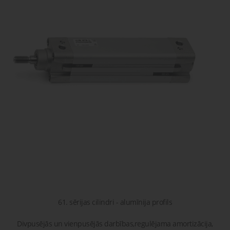
gaisa
Transpor
moduļi
detaļas vai
sagatavašona
risinājumus!
Uzdot
Proporcionāli
Pneimatiskie
jautājumu
vārsti
savienojumi
Šķidrumu
Pagriežamie
un gāzu
/ nažveida
vārsti
aizbīdņi
61. sērijas cilindri - alumīnija profils
Divpusējās un vienpusējās darbības,regulējama amortizācija,