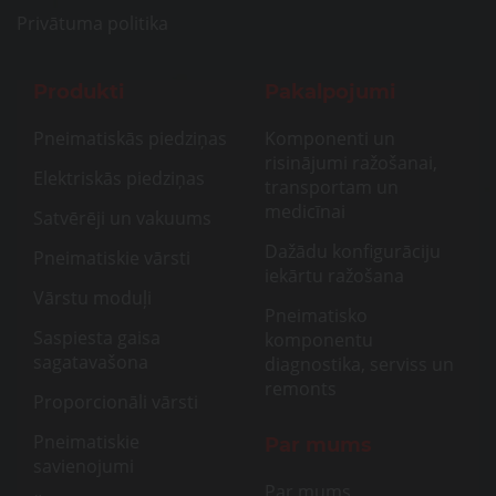
Privātuma politika
Produkti
Pakalpojumi
Pneimatiskās piedziņas
Komponenti un
risinājumi ražošanai,
Elektriskās piedziņas
transportam un
medicīnai
Satvērēji un vakuums
Dažādu konfigurāciju
Pneimatiskie vārsti
iekārtu ražošana
Vārstu moduļi
Pneimatisko
Saspiesta gaisa
komponentu
sagatavašona
diagnostika, serviss un
remonts
Proporcionāli vārsti
Pneimatiskie
Par mums
savienojumi
Par mums