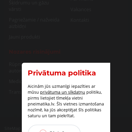
Šķidrumu un gāzu
vārsti
Vakances
Pagriežamie / nažveida
Kontakti
aizbīdņi
Jauni produkti
Nozares risinājumi
Rūpnieciskā
automatizācija
Privātuma politika
Medicīna
Aicinām jūs uzmanīgi iepazīties ar
Transportam
mūsu
privātuma un sīkdatņu
politiku,
pirms lietojiet tīmekļa vietni
pneimatika.lv. Šīs vietnes izmantošana
nozīmē, ka jūs akceptējat šīs politikas
saturu un tam piekrītat.
SiteMap
|
Piegāde
|
Apmaksas iespējas