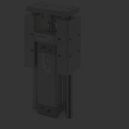
vārsti
Ko
Dažādu konfigurāciju iekārtu
raž
ražošana
Proporcionāli
Kom
vārsti
Dažādu konfigurāciju iekārtu
raž
ražošana
Pagriežamie /
nažveida
aizbīdņi