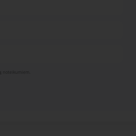
s
noteikumiem.