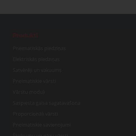
Produkti
Pneimatiskās piedziņas
Elektriskās piedziņas
Satvērēji un vakuums
Pneimatiskie vārsti
Vārstu moduļi
Saspiesta gaisa sagatavašona
Proporcionāli vārsti
Pneimatiskie savienojumi
Šķidrumu un gāzu vārsti