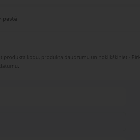
e-pastā
et produkta kodu, produkta daudzumu un noklikšķiniet - Pirk
 datumu.