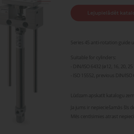
sagata
mponenti un risinājumi
Lejupielādēt kata
ošanai, transportam un
Pneimatisko kompone
medicīnai
diagnostika, serviss un r
Pneimatiskie
Šķidru
ponenti un risinājumi
savienojumi
gāzu vā
ošanai, transportam un
Pneimatisko kompon
medicīnai
diagnostika, serviss un 
Series 45 anti-rotation guide u
Suitable for cylinders:
- DIN/ISO 6432 (ø12, 16, 20, 2
- ISO 15552, previous DIN/ISO 
Lūdzam apskatīt katalogu zem
Ja jums ir nepieciešamās šīs de
Mēs centīsimies atrast nepiec