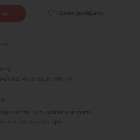
Lūdzu, sazinieties ar mums. Mēs
vašona
palīdzēsim jums atrast pareizās
detaļas vai risinājumus!
Uzdot jautājumu
logu
Uzdot jautājumu
ntu
Transportam
emonts
mu un
Uzdot jautājumu
rsti
entu
remonts
nits
5 mm)
6431 (ø32, 40, 50, 63, 80, 100 mm)
āk.
taļas vai citas, lūdzu, sazinieties ar mums.
iešamās detaļas vai risinājumu.