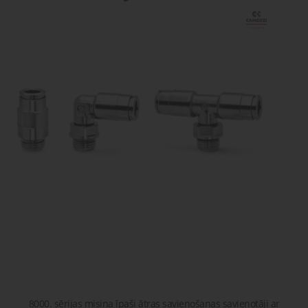
gaisa
Transpor
moduļi
detaļas vai
sagatavašona
risinājumus!
Uzdot
Proporcionāli
Pneimatiskie
jautājumu
vārsti
savienojumi
Šķidrumu
Pagriežamie
un gāzu
/ nažveida
vārsti
aizbīdņi
8000. sērijas misiņa īpaši ātras savienošanas savienotāji ar