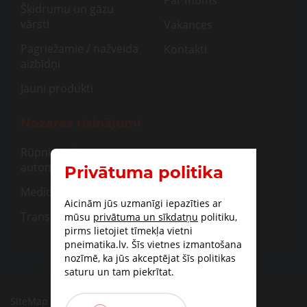
Šķidrumu un gāzu
vārsti
Vakances
Pagriežamie / nažveida
Kontakti
aizbīdņi
Jauni produkti
Nozares risinājumi
Rūpnieciskā
automatizācija
Privātuma politika
Medicīna
Aicinām jūs uzmanīgi iepazīties ar
Transportam
mūsu
privātuma un sīkdatņu
politiku,
pirms lietojiet tīmekļa vietni
pneimatika.lv. Šīs vietnes izmantošana
nozīmē, ka jūs akceptējat šīs politikas
saturu un tam piekrītat.
SiteMap
|
Piegāde
|
Apmaksas iespējas