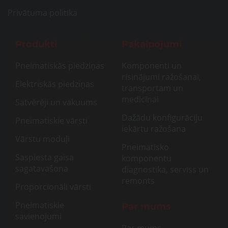
Privātuma politika
Produkti
Pakalpojumi
Pneimatiskās piedziņas
Komponenti un
risinājumi ražošanai,
Elektriskās piedziņas
transportam un
medicīnai
Satvērēji un vakuums
Dažādu konfigurāciju
Pneimatiskie vārsti
iekārtu ražošana
Vārstu moduļi
Pneimatisko
Saspiesta gaisa
komponentu
sagatavašona
diagnostika, serviss un
remonts
Proporcionāli vārsti
Pneimatiskie
Par mums
savienojumi
Par mums