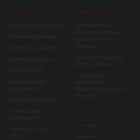
Produkti
Pakalpojumi
Pneimatiskās piedziņas
Komponenti un
risinājumi ražošanai,
Elektriskās piedziņas
transportam un
medicīnai
Satvērēji un vakuums
Dažādu konfigurāciju
Pneimatiskie vārsti
iekārtu ražošana
Vārstu moduļi
Pneimatisko
Saspiesta gaisa
komponentu
sagatavašona
diagnostika, serviss un
remonts
Proporcionāli vārsti
Pneimatiskie
Par mums
savienojumi
Par mums
Šķidrumu un gāzu
vārsti
Vakances