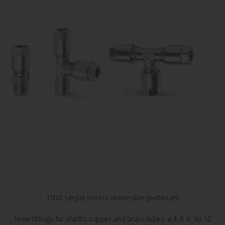
gaisa
Transpor
moduļi
detaļas vai
sagatavašona
risinājumus!
Uzdot
Proporcionāli
Pneimatiskie
jautājumu
vārsti
savienojumi
Šķidrumu
Pagriežamie
un gāzu
/ nažveida
vārsti
aizbīdņi
1000. sērijas misiņa universālie piederumi
Nose fittings for plastic, copper and brass tubes: ø 4, 6, 8, 10, 12