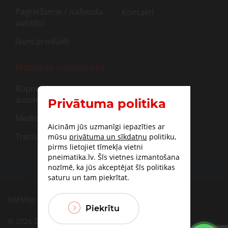
Pagriežamie / nažveida
Kontakti
aizbīdņi
Jauni produkti
Nozares risinājumi
Rūpnieciskā
automatizācija
Privātuma politika
Medicīna
Aicinām jūs uzmanīgi iepazīties ar
Transportam
mūsu
privātuma un sīkdatņu
politiku,
pirms lietojiet tīmekļa vietni
pneimatika.lv. Šīs vietnes izmantošana
nozīmē, ka jūs akceptējat šīs politikas
saturu un tam piekrītat.
SiteMap
|
Piegāde
|
Apmaksas iespējas
Piekrītu
© 2026 DBF TECHNIC SIA