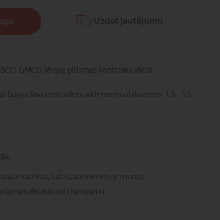
Lūdzu, sazinieties ar mums. Mēs
vašona
palīdzēsim jums atrast pareizās
detaļas vai risinājumus!
Uzdot jautājumu
logu
Uzdot jautājumu
ntu
Transportam
emonts
mu un
Uzdot jautājumu
rsti
entu
remonts
O, GMCO sērijas plūsmas kontroles vārsti
al banjo flow controllers with nominal diameter 1,5 - 3,5
āk.
taļas vai citas, lūdzu, sazinieties ar mums.
iešamās detaļas vai risinājumu.