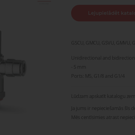
sagata
mponenti un risinājumi
Lejupielādēt kata
ošanai, transportam un
Pneimatisko kompone
medicīnai
diagnostika, serviss un r
Pneimatiskie
Šķidru
ponenti un risinājumi
savienojumi
gāzu vā
ošanai, transportam un
Pneimatisko kompon
medicīnai
diagnostika, serviss un 
GSCU, GMCU, GSVU, GMVU, GSC
Unidirectional and bidirection
- 5 mm
Ports: M5, G1/8 and G1/4
Lūdzam apskatīt katalogu zem
Ja jums ir nepieciešamās šīs de
Mēs centīsimies atrast nepiec