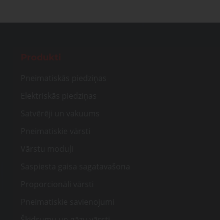
Produkti
Pneimatiskās piedziņas
Elektriskās piedziņas
Satvērēji un vakuums
Pneimatiskie vārsti
Vārstu moduļi
Saspiesta gaisa sagatavašona
Proporcionāli vārsti
Pneimatiskie savienojumi
Šķidrumu un gāzu vārsti