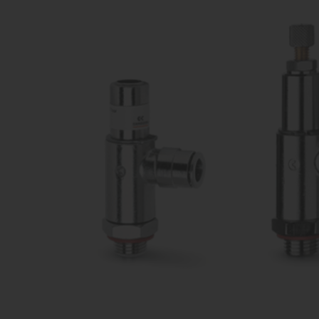
vārsti
Ko
Dažādu konfigurāciju iekārtu
raž
ražošana
Proporcionāli
Kom
vārsti
Dažādu konfigurāciju iekārtu
raž
ražošana
Pagriežamie /
nažveida
aizbīdņi