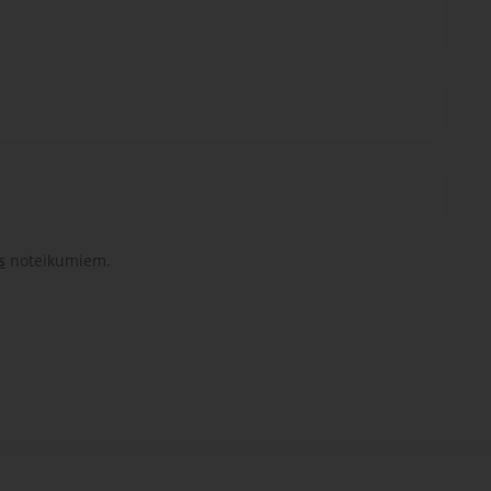
s
noteikumiem.