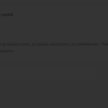
e-pastā
et produkta kodu, produkta daudzumu un noklikšķiniet - Pirk
 datumu.