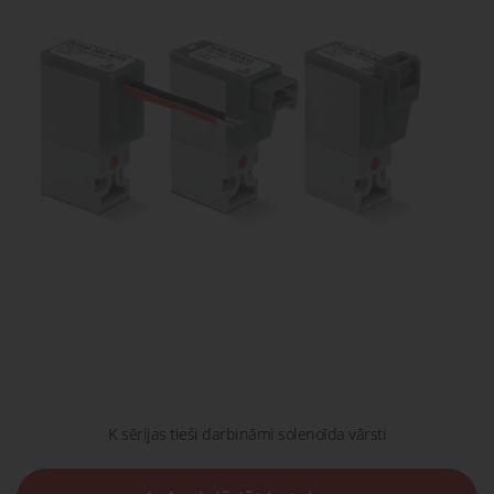
gaisa
Transpor
moduļi
detaļas vai
sagatavašona
risinājumus!
Uzdot
Proporcionāli
Pneimatiskie
jautājumu
vārsti
savienojumi
Šķidrumu
Pagriežamie
un gāzu
/ nažveida
vārsti
aizbīdņi
K sērijas tieši darbināmi solenoīda vārsti