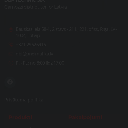
DBF TECHNIC SIA
Camozzi distributor for Latvia
Bauskas iela 58-1, 2.stāvs - 211., 221. ofiss, Rīga, LV-
1004, Latvija
+371 29626916
dbf@pneimatika.lv
P. - Pt.:
no 8:00 līdz 17:00
Privātuma politika
Produkti
Pakalpojumi