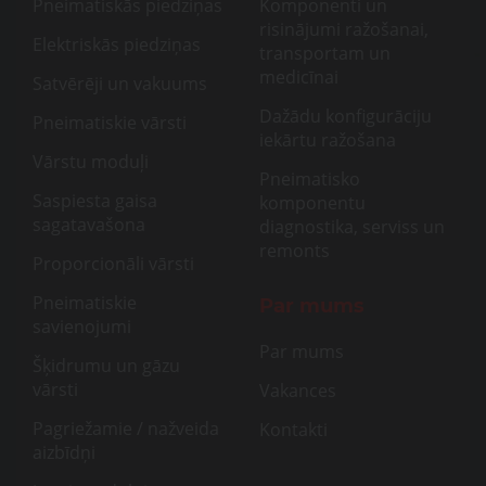
Pneimatiskās piedziņas
Komponenti un
risinājumi ražošanai,
Elektriskās piedziņas
transportam un
medicīnai
Satvērēji un vakuums
Dažādu konfigurāciju
Pneimatiskie vārsti
iekārtu ražošana
Vārstu moduļi
Pneimatisko
Saspiesta gaisa
komponentu
sagatavašona
diagnostika, serviss un
remonts
Proporcionāli vārsti
Pneimatiskie
Par mums
savienojumi
Par mums
Šķidrumu un gāzu
vārsti
Vakances
Pagriežamie / nažveida
Kontakti
aizbīdņi