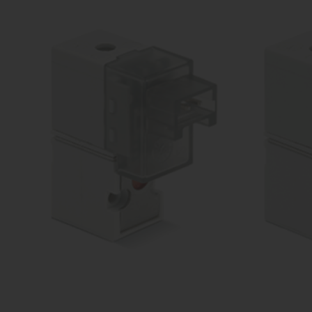
vārsti
Ko
Dažādu konfigurāciju iekārtu
raž
ražošana
Proporcionāli
Kom
vārsti
Dažādu konfigurāciju iekārtu
raž
ražošana
Pagriežamie /
nažveida
aizbīdņi