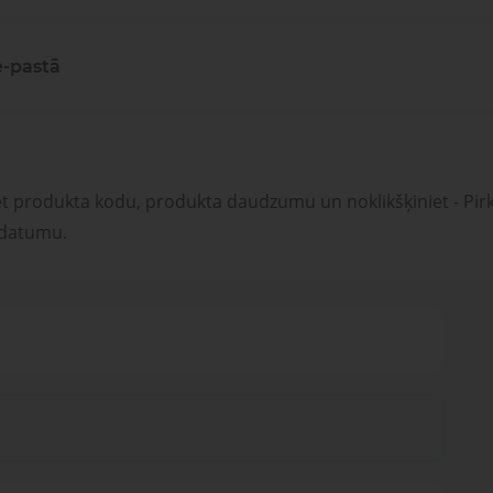
e-pastā
et produkta kodu, produkta daudzumu un noklikšķiniet - Pirk
 datumu.