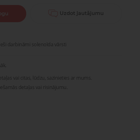
Lūdzu, sazinieties ar mums. Mēs
vašona
palīdzēsim jums atrast pareizās
detaļas vai risinājumus!
Uzdot jautājumu
logu
Uzdot jautājumu
ntu
Transportam
emonts
mu un
Uzdot jautājumu
rsti
entu
remonts
ieši darbināmi solenoīda vārsti
āk.
taļas vai citas, lūdzu, sazinieties ar mums.
iešamās detaļas vai risinājumu.