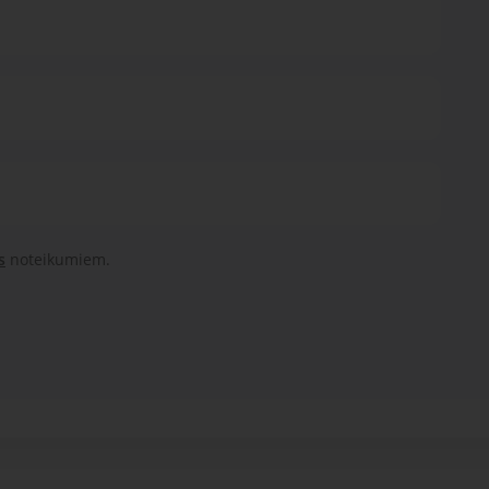
s
noteikumiem.