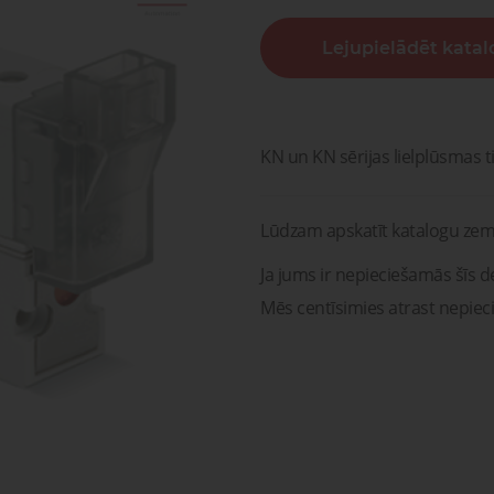
sagata
mponenti un risinājumi
Lejupielādēt kata
ošanai, transportam un
Pneimatisko kompone
medicīnai
diagnostika, serviss un r
Pneimatiskie
Šķidru
ponenti un risinājumi
savienojumi
gāzu vā
ošanai, transportam un
Pneimatisko kompon
medicīnai
diagnostika, serviss un 
KN un KN sērijas lielplūsmas t
Lūdzam apskatīt katalogu zem
Ja jums ir nepieciešamās šīs de
Mēs centīsimies atrast nepiec