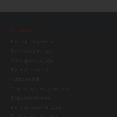
Produkti
Pneimatiskās piedziņas
Elektriskās piedziņas
Satvērēji un vakuums
Pneimatiskie vārsti
Vārstu moduļi
Saspiesta gaisa sagatavašona
Proporcionāli vārsti
Pneimatiskie savienojumi
Šķidrumu un gāzu vārsti