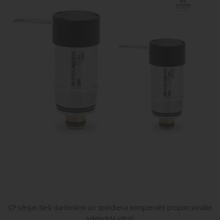
gaisa
Transpor
moduļi
detaļas vai
sagatavašona
risinājumus!
Uzdot
Proporcionāli
Pneimatiskie
jautājumu
vārsti
savienojumi
Šķidrumu
Pagriežamie
un gāzu
/ nažveida
vārsti
aizbīdņi
CP sērijas tieši darbināmi un spiediena kompensēti proporcionālie
solenoīda vārsti