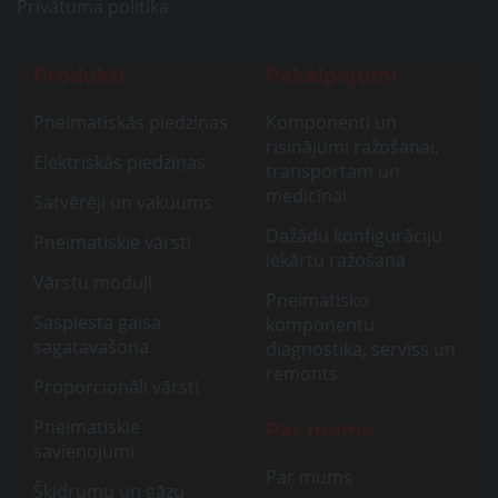
Privātuma politika
Produkti
Pakalpojumi
Pneimatiskās piedziņas
Komponenti un
risinājumi ražošanai,
Elektriskās piedziņas
transportam un
medicīnai
Satvērēji un vakuums
Dažādu konfigurāciju
Pneimatiskie vārsti
iekārtu ražošana
Vārstu moduļi
Pneimatisko
Saspiesta gaisa
komponentu
sagatavašona
diagnostika, serviss un
remonts
Proporcionāli vārsti
Pneimatiskie
Par mums
savienojumi
Par mums
Šķidrumu un gāzu