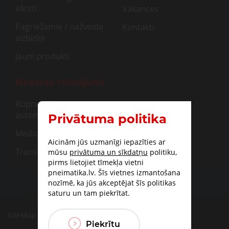
vārsti
Vakances
Pagriežamie / nažveida
Kontakti
aizbīdņi
Jauni produkti
Nozares risinājumi
Rūpnieciskā
automatizācija
Privātuma politika
Medicīna
Aicinām jūs uzmanīgi iepazīties ar
Transportam
mūsu
privātuma un sīkdatņu
politiku,
pirms lietojiet tīmekļa vietni
pneimatika.lv. Šīs vietnes izmantošana
nozīmē, ka jūs akceptējat šīs politikas
saturu un tam piekrītat.
SiteMap
|
Piegāde
|
Apmaksas iespējas
Piekrītu