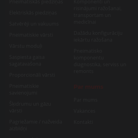
Pneimatiskās piedziņas
Komponenti un
risinājumi ražošanai,
Elektriskās piedziņas
transportam un
medicīnai
Satvērēji un vakuums
Dažādu konfigurāciju
Pneimatiskie vārsti
iekārtu ražošana
Vārstu moduļi
Pneimatisko
Saspiesta gaisa
komponentu
sagatavašona
diagnostika, serviss un
remonts
Proporcionāli vārsti
Pneimatiskie
Par mums
savienojumi
Par mums
Šķidrumu un gāzu
vārsti
Vakances
Pagriežamie / nažveida
Kontakti
aizbīdņi