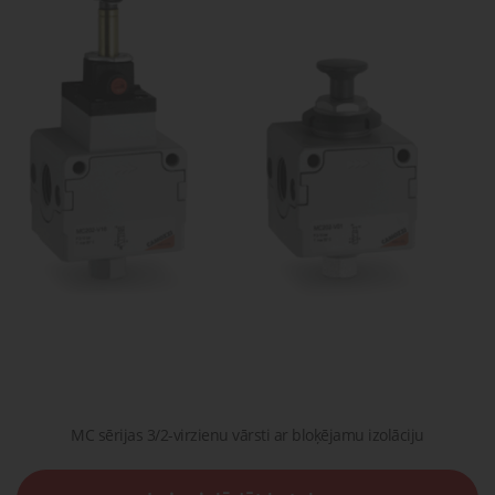
gaisa
Transpor
moduļi
detaļas vai
sagatavašona
risinājumus!
Uzdot
Proporcionāli
Pneimatiskie
jautājumu
vārsti
savienojumi
Šķidrumu
Pagriežamie
un gāzu
/ nažveida
vārsti
aizbīdņi
MC sērijas 3/2-virzienu vārsti ar bloķējamu izolāciju