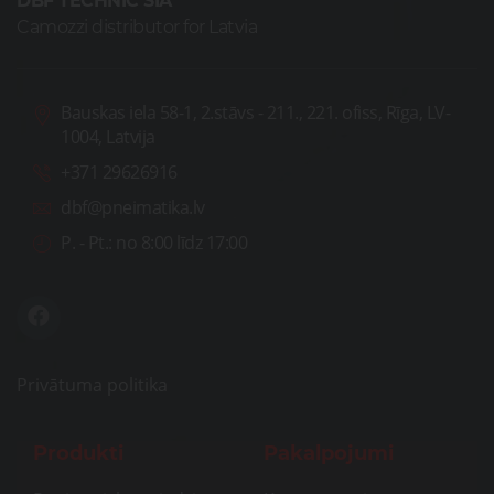
DBF TECHNIC SIA
Camozzi distributor for Latvia
Bauskas iela 58-1, 2.stāvs - 211., 221. ofiss, Rīga, LV-
1004, Latvija
+371 29626916
dbf@pneimatika.lv
P. - Pt.:
no 8:00 līdz 17:00
Privātuma politika
Produkti
Pakalpojumi