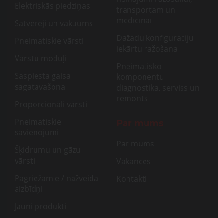
Elektriskās piedziņas
transportam un
medicīnai
Satvērēji un vakuums
Dažādu konfigurāciju
Pneimatiskie vārsti
iekārtu ražošana
Vārstu moduļi
Pneimatisko
Saspiesta gaisa
komponentu
sagatavašona
diagnostika, serviss un
remonts
Proporcionāli vārsti
Pneimatiskie
Par mums
savienojumi
Par mums
Šķidrumu un gāzu
vārsti
Vakances
Pagriežamie / nažveida
Kontakti
aizbīdņi
Jauni produkti