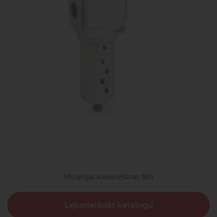
gaisa
Transpor
moduļi
detaļas vai
sagatavašona
risinājumus!
Uzdot
Proporcionāli
Pneimatiskie
jautājumu
vārsti
savienojumi
Šķidrumu
Pagriežamie
un gāzu
/ nažveida
vārsti
aizbīdņi
MX sērijas koalescēšanas filtri
Lejupielādēt katalogu