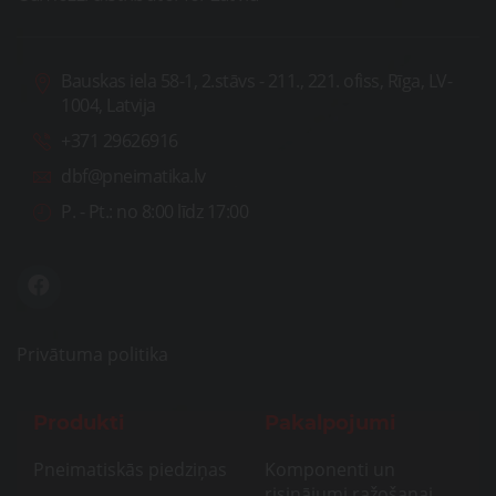
Bauskas iela 58-1, 2.stāvs - 211., 221. ofiss, Rīga, LV-
1004, Latvija
+371 29626916
dbf@pneimatika.lv
P. - Pt.:
no 8:00 līdz 17:00
Privātuma politika
Produkti
Pakalpojumi
Pneimatiskās piedziņas
Komponenti un
risinājumi ražošanai,