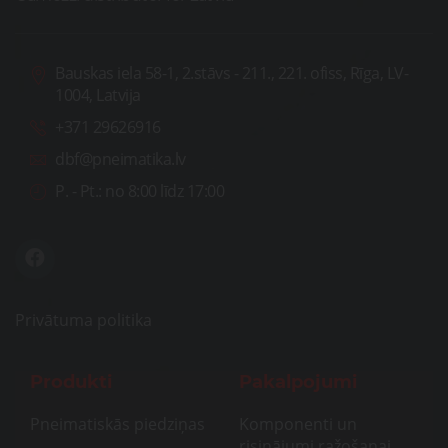
Bauskas iela 58-1, 2.stāvs - 211., 221. ofiss, Rīga, LV-
1004, Latvija
+371 29626916
dbf@pneimatika.lv
P. - Pt.:
no 8:00 līdz 17:00
Privātuma politika
Produkti
Pakalpojumi
Pneimatiskās piedziņas
Komponenti un
risinājumi ražošanai,