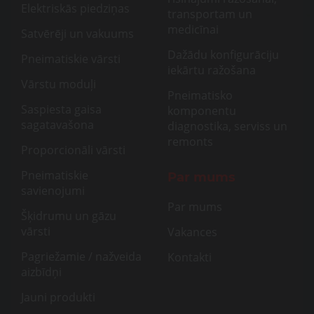
Elektriskās piedziņas
transportam un
medicīnai
Satvērēji un vakuums
Dažādu konfigurāciju
Pneimatiskie vārsti
iekārtu ražošana
Vārstu moduļi
Pneimatisko
Saspiesta gaisa
komponentu
sagatavašona
diagnostika, serviss un
remonts
Proporcionāli vārsti
Pneimatiskie
Par mums
savienojumi
Par mums
Šķidrumu un gāzu
vārsti
Vakances
Pagriežamie / nažveida
Kontakti
aizbīdņi
Jauni produkti