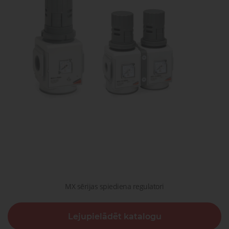
gaisa
Transpor
moduļi
detaļas vai
sagatavašona
risinājumus!
Uzdot
Proporcionāli
Pneimatiskie
jautājumu
vārsti
savienojumi
Šķidrumu
Pagriežamie
un gāzu
/ nažveida
vārsti
aizbīdņi
MX sērijas spiediena regulatori
Lejupielādēt katalogu