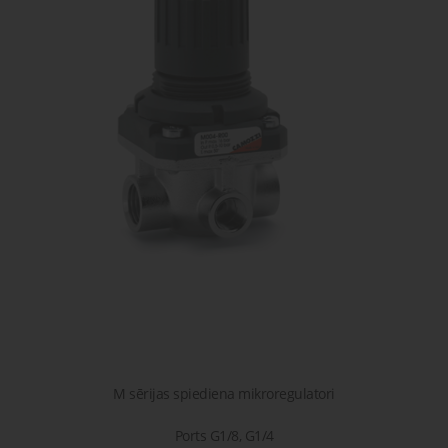
gaisa
Transpor
moduļi
detaļas vai
sagatavašona
risinājumus!
Uzdot
Proporcionāli
Pneimatiskie
jautājumu
vārsti
savienojumi
Šķidrumu
Pagriežamie
un gāzu
/ nažveida
vārsti
aizbīdņi
M sērijas spiediena mikroregulatori
Ports G1/8, G1/4