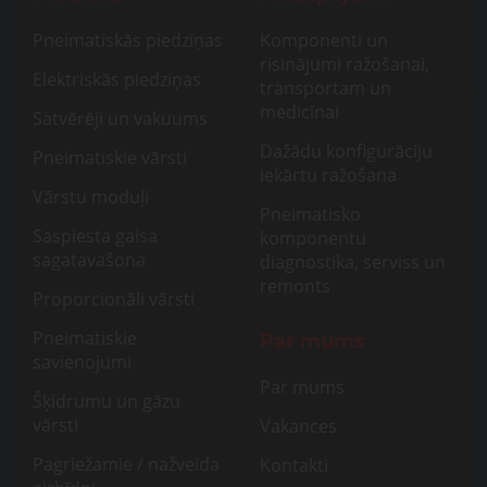
Pneimatiskās piedziņas
Komponenti un
risinājumi ražošanai,
Elektriskās piedziņas
transportam un
medicīnai
Satvērēji un vakuums
Dažādu konfigurāciju
Pneimatiskie vārsti
iekārtu ražošana
Vārstu moduļi
Pneimatisko
Saspiesta gaisa
komponentu
sagatavašona
diagnostika, serviss un
remonts
Proporcionāli vārsti
Pneimatiskie
Par mums
savienojumi
Par mums
Šķidrumu un gāzu
vārsti
Vakances
Pagriežamie / nažveida
Kontakti