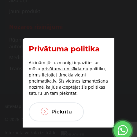
aizbīdņi
Jauni produkti
Nozares risinājumi
Rūpnieciskā
automatizācija
Privātuma politika
Medicīna
Aicinām jūs uzmanīgi iepazīties ar
Transportam
mūsu
privātuma un sīkdatņu
politiku,
pirms lietojiet tīmekļa vietni
pneimatika.lv. Šīs vietnes izmantošana
nozīmē, ka jūs akceptējat šīs politikas
saturu un tam piekrītat.
SiteMap
|
Piegāde
|
Apmaksas iespējas
Piekrītu
© 2026 DBF TECHNIC SIA
Interneta veikala izstrāde