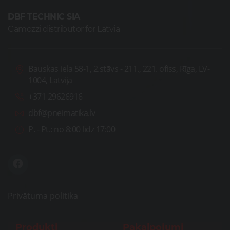
DBF TECHNIC SIA
Camozzi distributor for Latvia
Bauskas iela 58-1, 2.stāvs - 211., 221. ofiss, Rīga, LV-
1004, Latvija
+371 29626916
dbf@pneimatika.lv
P. - Pt.:
no 8:00 līdz 17:00
Privātuma politika
Produkti
Pakalpojumi