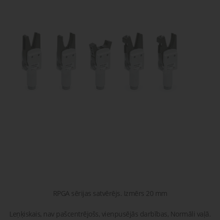
gaisa
Transpor
moduļi
detaļas vai
sagatavašona
risinājumus!
Uzdot
Proporcionāli
Pneimatiskie
jautājumu
vārsti
savienojumi
Šķidrumu
Pagriežamie
un gāzu
/ nažveida
vārsti
aizbīdņi
RPGA sērijas satvērējs. Izmērs 20 mm
Leņķiskais, nav pašcentrējošs, vienpusējās darbības, Normāli vaļā.