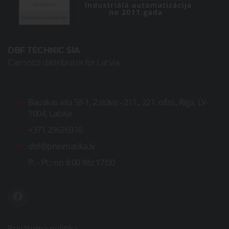
DBF TECHNIC SIA
Camozzi distributor for Latvia
Bauskas iela 58-1, 2.stāvs - 211., 221. ofiss, Rīga, LV-
1004, Latvija
+371 29626916
dbf@pneimatika.lv
P. - Pt.:
no 8:00 līdz 17:00
Privātuma politika