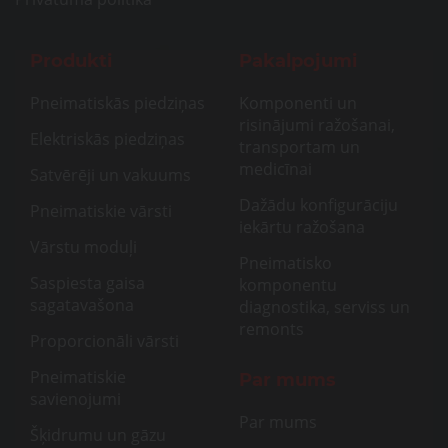
Produkti
Pakalpojumi
Pneimatiskās piedziņas
Komponenti un
risinājumi ražošanai,
Elektriskās piedziņas
transportam un
medicīnai
Satvērēji un vakuums
Dažādu konfigurāciju
Pneimatiskie vārsti
iekārtu ražošana
Vārstu moduļi
Pneimatisko
Saspiesta gaisa
komponentu
sagatavašona
diagnostika, serviss un
remonts
Proporcionāli vārsti
Pneimatiskie
Par mums
savienojumi
Par mums
Šķidrumu un gāzu