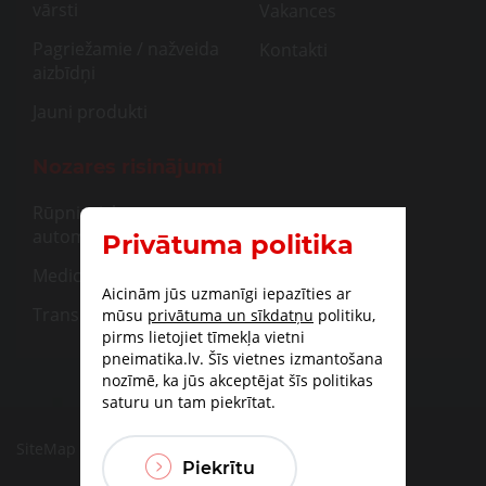
vārsti
Vakances
Pagriežamie / nažveida
Kontakti
aizbīdņi
Jauni produkti
Nozares risinājumi
Rūpnieciskā
automatizācija
Privātuma politika
Medicīna
Aicinām jūs uzmanīgi iepazīties ar
Transportam
mūsu
privātuma un sīkdatņu
politiku,
pirms lietojiet tīmekļa vietni
pneimatika.lv. Šīs vietnes izmantošana
nozīmē, ka jūs akceptējat šīs politikas
saturu un tam piekrītat.
SiteMap
|
Piegāde
|
Apmaksas iespējas
Piekrītu