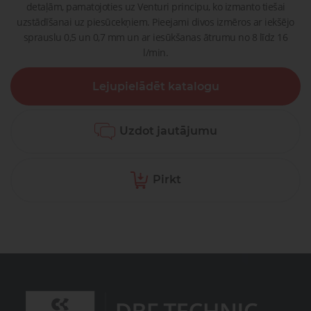
detaļām, pamatojoties uz Venturi principu, ko izmanto tiešai
uzstādīšanai uz piesūcekņiem. Pieejami divos izmēros ar iekšējo
sprauslu 0,5 un 0,7 mm un ar iesūkšanas ātrumu no 8 līdz 16
l/min.
Lejupielādēt katalogu
Uzdot jautājumu
Pirkt