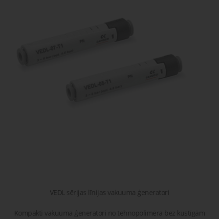
gaisa
Transpor
moduļi
detaļas vai
sagatavašona
risinājumus!
Uzdot
Proporcionāli
Pneimatiskie
jautājumu
vārsti
savienojumi
Šķidrumu
Pagriežamie
un gāzu
/ nažveida
vārsti
aizbīdņi
VEDL sērijas līnijas vakuuma ģeneratori
Kompakti vakuuma ģeneratori no tehnopolimēra bez kustīgām