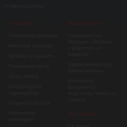
Privātuma politika
Produkti
Pakalpojumi
Pneimatiskās piedziņas
Komponenti un
risinājumi ražošanai,
Elektriskās piedziņas
transportam un
medicīnai
Satvērēji un vakuums
Dažādu konfigurāciju
Pneimatiskie vārsti
iekārtu ražošana
Vārstu moduļi
Pneimatisko
Saspiesta gaisa
komponentu
sagatavašona
diagnostika, serviss un
remonts
Proporcionāli vārsti
Pneimatiskie
Par mums
savienojumi
Par mums