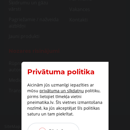
Šķidrumu un gāzu
vārsti
Vakances
Pagriežamie / nažveida
Kontakti
aizbīdņi
Jauni produkti
Nozares risinājumi
Rūpnieciskā
automatizācija
Privātuma politika
Medicīna
Aicinām jūs uzmanīgi iepazīties ar
Transportam
mūsu
privātuma un sīkdatņu
politiku,
pirms lietojiet tīmekļa vietni
pneimatika.lv. Šīs vietnes izmantošana
nozīmē, ka jūs akceptējat šīs politikas
saturu un tam piekrītat.
SiteMap
|
Piegāde
|
Apmaksas iespējas