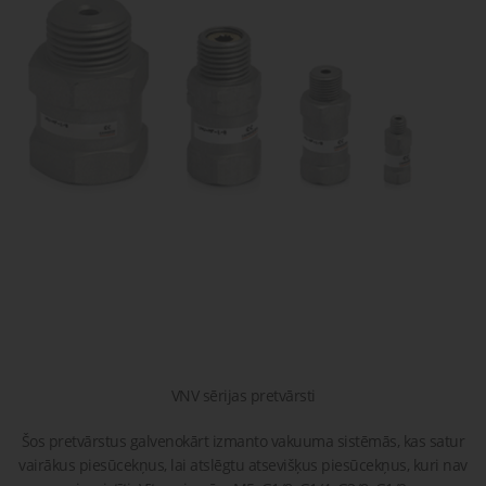
gaisa
Transpor
moduļi
detaļas vai
sagatavašona
risinājumus!
Uzdot
Proporcionāli
Pneimatiskie
jautājumu
vārsti
savienojumi
Šķidrumu
Pagriežamie
un gāzu
/ nažveida
vārsti
aizbīdņi
VNV sērijas pretvārsti
Šos pretvārstus galvenokārt izmanto vakuuma sistēmās, kas satur
vairākus piesūcekņus, lai atslēgtu atsevišķus piesūcekņus, kuri nav