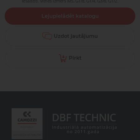
iesaistīti. Vītnes izmērs M5, G1/8, G1/4, G3/8, G1/2.
Lejupielādēt katalogu
Uzdot jautājumu
Pirkt