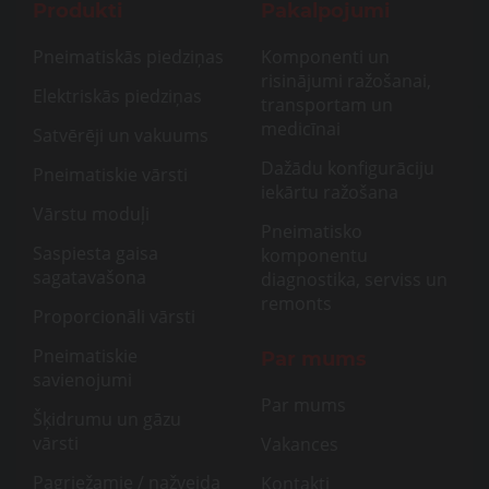
Produkti
Pakalpojumi
Pneimatiskās piedziņas
Komponenti un
risinājumi ražošanai,
Elektriskās piedziņas
transportam un
medicīnai
Satvērēji un vakuums
Dažādu konfigurāciju
Pneimatiskie vārsti
iekārtu ražošana
Vārstu moduļi
Pneimatisko
Saspiesta gaisa
komponentu
sagatavašona
diagnostika, serviss un
remonts
Proporcionāli vārsti
Pneimatiskie
Par mums
savienojumi
Par mums
Šķidrumu un gāzu
vārsti
Vakances
Pagriežamie / nažveida
Kontakti