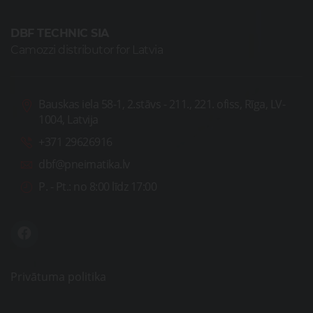
DBF TECHNIC SIA
Camozzi distributor for Latvia
Bauskas iela 58-1, 2.stāvs - 211., 221. ofiss, Rīga, LV-
1004, Latvija
+371 29626916
dbf@pneimatika.lv
P. - Pt.:
no 8:00 līdz 17:00
Privātuma politika