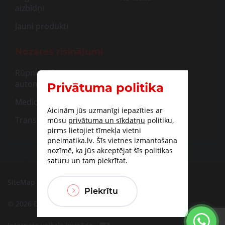
aizbīdņi
Jauni produkti
Nozares risinājumi
Rūpnieciskā
automatizācija
Privātuma politika
Medicīna
Aicinām jūs uzmanīgi iepazīties ar
Transportam
mūsu
privātuma un sīkdatņu
politiku,
pirms lietojiet tīmekļa vietni
pneimatika.lv. Šīs vietnes izmantošana
nozīmē, ka jūs akceptējat šīs politikas
saturu un tam piekrītat.
SiteMap
|
Piegāde
|
Apmaksas iespējas
Piekrītu
© 2026 DBF TECHNIC SIA